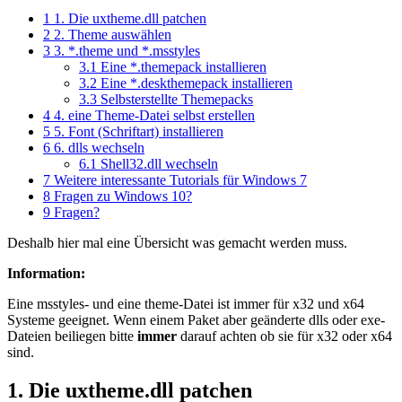
1
1. Die uxtheme.dll patchen
2
2. Theme auswählen
3
3. *.theme und *.msstyles
3.1
Eine *.themepack installieren
3.2
Eine *.deskthemepack installieren
3.3
Selbsterstellte Themepacks
4
4. eine Theme-Datei selbst erstellen
5
5. Font (Schriftart) installieren
6
6. dlls wechseln
6.1
Shell32.dll wechseln
7
Weitere interessante Tutorials für Windows 7
8
Fragen zu Windows 10?
9
Fragen?
Deshalb hier mal eine Übersicht was gemacht werden muss.
Information:
Eine msstyles- und eine theme-Datei ist immer für x32 und x64
Systeme geeignet. Wenn einem Paket aber geänderte dlls oder exe-
Dateien beiliegen bitte
immer
darauf achten ob sie für x32 oder x64
sind.
1. Die uxtheme.dll patchen