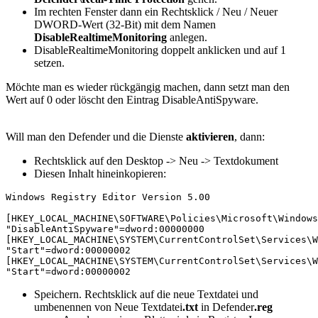
Im rechten Fenster dann ein Rechtsklick / Neu / Neuer
DWORD-Wert (32-Bit) mit dem Namen
DisableRealtimeMonitoring
anlegen.
DisableRealtimeMonitoring doppelt anklicken und auf 1
setzen.
Möchte man es wieder rückgängig machen, dann setzt man den
Wert auf 0 oder löscht den Eintrag DisableAntiSpyware.
Will man den Defender und die Dienste
aktivieren
, dann:
Rechtsklick auf den Desktop -> Neu -> Textdokument
Diesen Inhalt hineinkopieren:
Windows Registry Editor Version 5.00

[HKEY_LOCAL_MACHINE\SOFTWARE\Policies\Microsoft\Windows
"DisableAntiSpyware"=dword:00000000

[HKEY_LOCAL_MACHINE\SYSTEM\CurrentControlSet\Services\W
"Start"=dword:00000002

[HKEY_LOCAL_MACHINE\SYSTEM\CurrentControlSet\Services\W
"Start"=dword:00000002
Speichern. Rechtsklick auf die neue Textdatei und
umbenennen von Neue Textdatei
.txt
in Defender
.reg