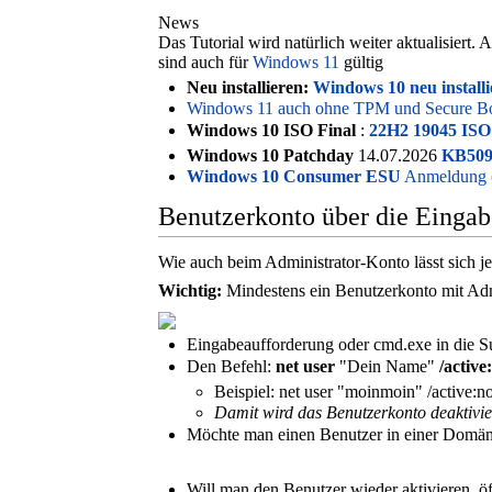
News
Das Tutorial wird natürlich weiter aktualisiert.
sind auch für
Windows 11
gültig
Neu installieren:
Windows 10 neu installi
Windows 11 auch ohne TPM und Secure Boot
Windows 10 ISO Final
:
22H2 19045 ISO
Windows 10 Patchday
14.07.2026
KB509
Windows 10 Consumer ESU
Anmeldung (
Benutzerkonto über die Eingab
Wie auch beim Administrator-Konto lässt sich je
Wichtig:
Mindestens ein Benutzerkonto mit Adm
Eingabeaufforderung oder cmd.exe in die Su
Den Befehl:
net user
"Dein Name"
/active
Beispiel: net user "moinmoin" /active:n
Damit wird das Benutzerkonto deaktivie
Möchte man einen Benutzer in einer Domäne
Will man den Benutzer wieder aktivieren, ö