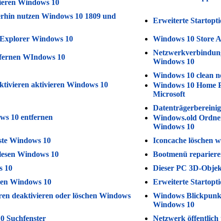
vieren Windows 10
terhin nutzen Windows 10 1809 und
Erweiterte Startopt
e Explorer Windows 10
Windows 10 Store Ap
Netzwerkverbindung
tfernen WIndows 10
Windows 10
Windows 10 clean ne
ktivieren aktivieren Windows 10
Windows 10 Home P
Microsoft
Datenträgerbereinig
ows 10 entfernen
Windows.old Ordner
Windows 10
iste Windows 10
Iconcache löschen w
slesen Windows 10
Bootmenü repariere
s 10
Dieser PC 3D-Objek
eren Windows 10
Erweiterte Startopt
ren deaktivieren oder löschen Windows
Windows Blickpunkt 
Windows 10
0 Suchfenster
Netzwerk öffentlich