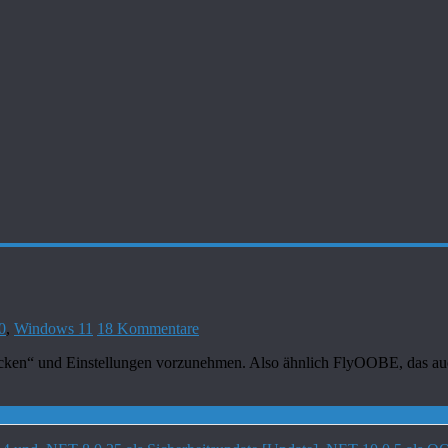
0
,
Windows 11
18 Kommentare
cken“ und Einstellungen vorzunehmen. Also ähnlich FlyOOBE, das auch