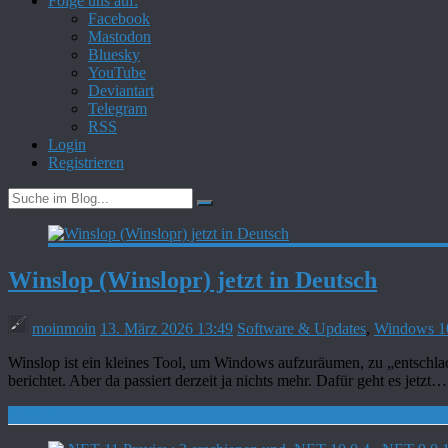
Folge uns auf:
Facebook
Mastodon
Bluesky
YouTube
Deviantart
Telegram
RSS
Login
Registrieren
Winslop (Winslopr) jetzt in Deutsch
moinmoin
13. März 2026 13:49
Software & Updates
,
Windows 1
Winslop ist ein kleines Tool, um Windows aufzuräumen, zu „entschla
berichtet. Aber da passiert derzeit ja nichts mehr. Dafür geht es jetzt…
Weiterlesen