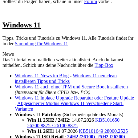
Solltest du Fragen haben, schaue in unser
Forum
vorbei.
Windows 11
Tipps, Tricks und Tutorials zu Windows 11. Alle Tutorials findet ihr
in der
Sammlung für Windows 11
.
News
Das Tutorial wird natürlich weiter aktualisiert. Auch du kannst
mithelfen. Schick uns deine Nachricht über die
Tipp-Box
.
Windows 11 News im Blog
-
Windows 11 neu clean
installieren Tipps und Tricks
Windows 11 auch ohne TPM und Secure Boot installieren
(Interessant für ältere CPUs bzw. PCs)
Windows 11 Inplace Upgrade Reparatur oder Feature Update
-
Abgesicherter Modus Windows 11 Verschiedene Start-
Varianten
Windows 11 Patchday
(Sicherheitsupdate des Monats)
Win 11 25H2 / 24H2:
14.07.2026
KB5101650
26200.8875 / 26100.8875
Win 11 26H1
14.07.2026
KB5101649 28000.2525
Windows 11 ISO Retail
:
24H2 (26100)
,
25H2 (26200)
,