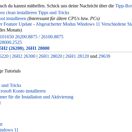
 Auch du kannst mithelfen. Schick uns deine Nachricht über die
Tipp-Bo
u clean installieren Tipps und Tricks
 installieren
(Interessant für ältere CPUs bzw. PCs)
r Feature Update
-
Abgesicherter Modus Windows 11 Verschiedene Sta
des Monats)
01650 26200.8875 / 26100.8875
28000.2525
5H2 (26200)
,
26H1 28000
6220
|
26H2 26300
|
26H1 28020
|
26H1 28120
und
29639
e Tutorials
s und Tricks
osoft Konto installieren
r für die Installation und Aktivierung
1
rt
indows 11