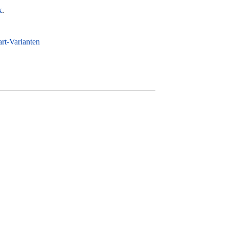
x
.
rt-Varianten