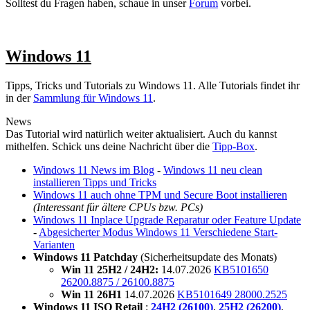
Solltest du Fragen haben, schaue in unser
Forum
vorbei.
Windows 11
Tipps, Tricks und Tutorials zu Windows 11. Alle Tutorials findet ihr
in der
Sammlung für Windows 11
.
News
Das Tutorial wird natürlich weiter aktualisiert. Auch du kannst
mithelfen. Schick uns deine Nachricht über die
Tipp-Box
.
Windows 11 News im Blog
-
Windows 11 neu clean
installieren Tipps und Tricks
Windows 11 auch ohne TPM und Secure Boot installieren
(Interessant für ältere CPUs bzw. PCs)
Windows 11 Inplace Upgrade Reparatur oder Feature Update
-
Abgesicherter Modus Windows 11 Verschiedene Start-
Varianten
Windows 11 Patchday
(Sicherheitsupdate des Monats)
Win 11 25H2 / 24H2:
14.07.2026
KB5101650
26200.8875 / 26100.8875
Win 11 26H1
14.07.2026
KB5101649 28000.2525
Windows 11 ISO Retail
:
24H2 (26100)
,
25H2 (26200)
,