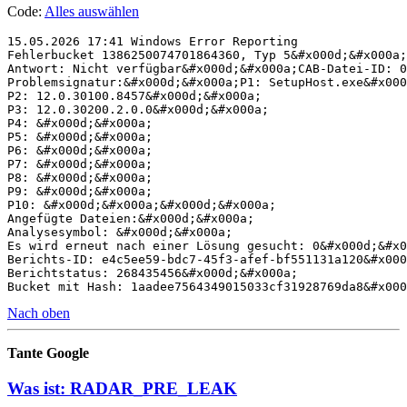
Code:
Alles auswählen
15.05.2026 17:41 Windows Error Reporting

Fehlerbucket 1386250074701864360, Typ 5&#x000d;&#x000a;
Antwort: Nicht verfügbar&#x000d;&#x000a;CAB-Datei-ID: 0
Problemsignatur:&#x000d;&#x000a;P1: SetupHost.exe&#x000
P2: 12.0.30100.8457&#x000d;&#x000a;

P3: 12.0.30200.2.0.0&#x000d;&#x000a;

P4: &#x000d;&#x000a;

P5: &#x000d;&#x000a;

P6: &#x000d;&#x000a;

P7: &#x000d;&#x000a;

P8: &#x000d;&#x000a;

P9: &#x000d;&#x000a;

P10: &#x000d;&#x000a;&#x000d;&#x000a;

Angefügte Dateien:&#x000d;&#x000a;

Analysesymbol: &#x000d;&#x000a;

Es wird erneut nach einer Lösung gesucht: 0&#x000d;&#x0
Berichts-ID: e4c5ee59-bdc7-45f3-afef-bf551131a120&#x000
Berichtstatus: 268435456&#x000d;&#x000a;

Nach oben
Tante Google
Was ist: RADAR_PRE_LEAK