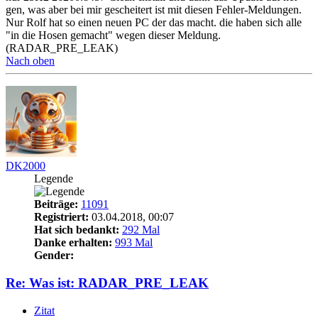
gen, was aber bei mir gescheitert ist mit diesen Fehler-Meldungen.
Nur Rolf hat so einen neuen PC der das macht. die haben sich alle
"in die Hosen gemacht" wegen dieser Meldung.
(RADAR_PRE_LEAK)
Nach oben
DK2000
Legende
Beiträge:
11091
Registriert:
03.04.2018, 00:07
Hat sich bedankt:
292 Mal
Danke erhalten:
993 Mal
Gender:
Re: Was ist: RADAR_PRE_LEAK
Zitat