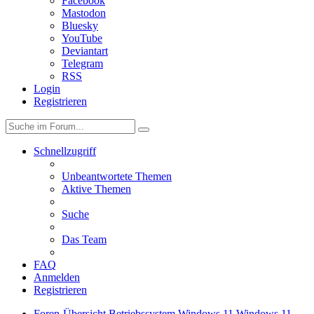
Facebook
Mastodon
Bluesky
YouTube
Deviantart
Telegram
RSS
Login
Registrieren
Schnellzugriff
Unbeantwortete Themen
Aktive Themen
Suche
Das Team
FAQ
Anmelden
Registrieren
Foren-Übersicht
Betriebssystem
Windows 11
Windows 11