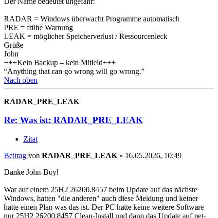
Der Name bedeutet ungefähr:
RADAR = Windows überwacht Programme automatisch
PRE = frühe Warnung
LEAK = möglicher Speicherverlust / Ressourcenleck
Grüße
John
+++Kein Backup – kein Mitleid+++
“Anything that can go wrong will go wrong.”
Nach oben
RADAR_PRE_LEAK
Re: Was ist: RADAR_PRE_LEAK
Zitat
Beitrag
von
RADAR_PRE_LEAK
»
16.05.2026, 10:49
Danke John-Boy!
War auf einem 25H2 26200.8457 beim Update auf das nächste
Windows, hatten "die anderen" auch diese Meldung und keiner
hatte einen Plan was das ist. Der PC hatte keine weitere Software
nur 25H2 26200.8457 Clean-Install und dann das Update auf net-