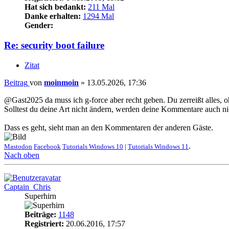
Hat sich bedankt:
211 Mal
Danke erhalten:
1294 Mal
Gender:
Re: security boot failure
Zitat
Beitrag
von
moinmoin
»
13.05.2026, 17:36
@Gast2025 da muss ich g-force aber recht geben. Du zerreißt alles, o
Solltest du deine Art nicht ändern, werden deine Kommentare auch ni
Dass es geht, sieht man an den Kommentaren der anderen Gäste.
.
Mastodon
Facebook
Tutorials Windows 10
|
Tutorials Windows 11
Nach oben
Captain_Chris
Superhirn
Beiträge:
1148
Registriert:
20.06.2016, 17:57