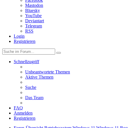
Facebook
Mastodon
Bluesky
YouTube
Deviantart
Telegram
RSS
Login
Registrieren
Schnellzugriff
Unbeantwortete Themen
Aktive Themen
Suche
Das Team
FAQ
Anmelden
Registrieren
Foren-Übersicht
Betriebssystem
Windows 11
Windows 11 Boot