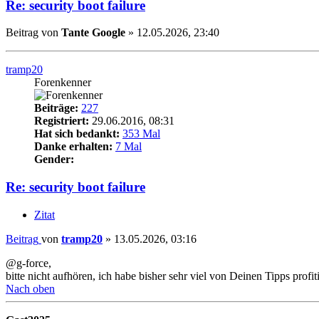
Re: security boot failure
Beitrag
von
Tante Google
»
12.05.2026, 23:40
tramp20
Forenkenner
Beiträge:
227
Registriert:
29.06.2016, 08:31
Hat sich bedankt:
353 Mal
Danke erhalten:
7 Mal
Gender:
Re: security boot failure
Zitat
Beitrag
von
tramp20
»
13.05.2026, 03:16
@g-force,
bitte nicht aufhören, ich habe bisher sehr viel von Deinen Tipps profit
Nach oben