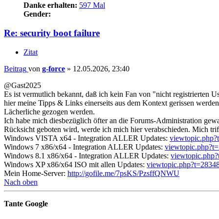
Danke erhalten:
597 Mal
Gender:
Re: security boot failure
Zitat
Beitrag
von
g-force
»
12.05.2026, 23:40
@Gast2025
Es ist vermutlich bekannt, daß ich kein Fan von "nicht registrierten
hier meine Tipps & Links einerseits aus dem Kontext gerissen werde
Lächerliche gezogen werden.
Ich habe mich diesbezüglich öfter an die Forums-Administration gewa
Rücksicht geboten wird, werde ich mich hier verabschieden. Mich triff
Windows VISTA x64 - Integration ALLER Updates:
viewtopic.php?
Windows 7 x86/x64 - Integration ALLER Updates:
viewtopic.php?t
Windows 8.1 x86/x64 - Integration ALLER Updates:
viewtopic.php
Windows XP x86/x64 ISO mit allen Updates:
viewtopic.php?t=2834
Mein Home-Server:
http://gofile.me/7psKS/PzsffQNWU
Nach oben
Tante Google