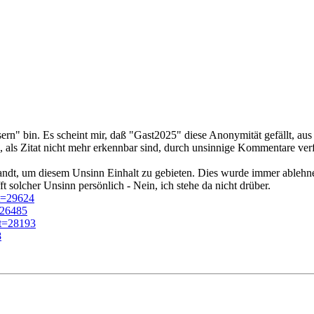
 Usern" bin. Es scheint mir, daß "Gast2025" diese Anonymität gefällt, a
n, als Zitat nicht mehr erkennbar sind, durch unsinnige Kommentare v
ndt, um diesem Unsinn Einhalt zu gebieten. Dies wurde immer ablehnen
t solcher Unsinn persönlich - Nein, ich stehe da nicht drüber.
t=29624
=26485
?t=28193
8