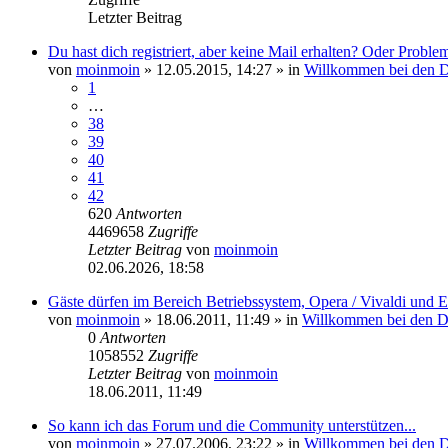
Letzter Beitrag
Du hast dich registriert, aber keine Mail erhalten? Oder Prob
von
moinmoin
» 12.05.2015, 14:27 » in
Willkommen bei den 
1
…
38
39
40
41
42
620
Antworten
4469658
Zugriffe
Letzter Beitrag
von
moinmoin
02.06.2026, 18:58
Gäste dürfen im Bereich Betriebssystem, Opera / Vivaldi und E
von
moinmoin
» 18.06.2011, 11:49 » in
Willkommen bei den 
0
Antworten
1058552
Zugriffe
Letzter Beitrag
von
moinmoin
18.06.2011, 11:49
So kann ich das Forum und die Community unterstützen...
von
moinmoin
» 27.07.2006, 23:22 » in
Willkommen bei den 