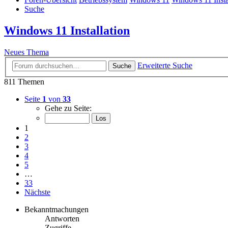
Suche
Windows 11 Installation
Neues Thema
Erweiterte Suche
Suche
811 Themen
Seite
1
von
33
Gehe zu Seite:
1
2
3
4
5
…
33
Nächste
Bekanntmachungen
Antworten
Zugriffe