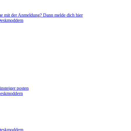
leme mit der Anmeldung? Dann melde dich hier
Deskmoddern
insteiger posten
Deskmoddern
Deskmoddern