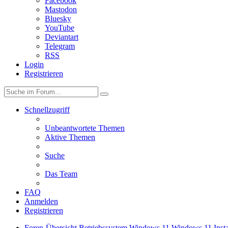
Facebook
Mastodon
Bluesky
YouTube
Deviantart
Telegram
RSS
Login
Registrieren
Schnellzugriff
Unbeantwortete Themen
Aktive Themen
Suche
Das Team
FAQ
Anmelden
Registrieren
Foren-Übersicht
Betriebssystem
Windows 11
Windows 11 Insta