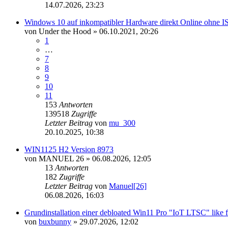
14.07.2026, 23:23
Windows 10 auf inkompatibler Hardware direkt Online ohne 
von
Under the Hood
» 06.10.2021, 20:26
1
…
7
8
9
10
11
153
Antworten
139518
Zugriffe
Letzter Beitrag
von
mu_300
20.10.2025, 10:38
WIN1125 H2 Version 8973
von
MANUEL 26
» 06.08.2026, 12:05
13
Antworten
182
Zugriffe
Letzter Beitrag
von
Manuel[26]
06.08.2026, 16:03
Grundinstallation einer debloated Win11 Pro "IoT LTSC" like
von
buxbunny
» 29.07.2026, 12:02