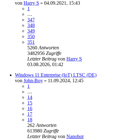
von
Harry S
» 04.09.2021, 15:43
1
…
347
348
349
350
351
5260
Antworten
3482956
Zugriffe
Letzter Beitrag
von
Harry S
03.08.2026, 01:42
Windows 11 Enterprise (IoT) LTSC (DE)
von
John-Boy
» 11.09.2024, 12:45
1
…
14
15
16
17
18
262
Antworten
613980
Zugriffe
Letzter Beitrag
von
Nanobot