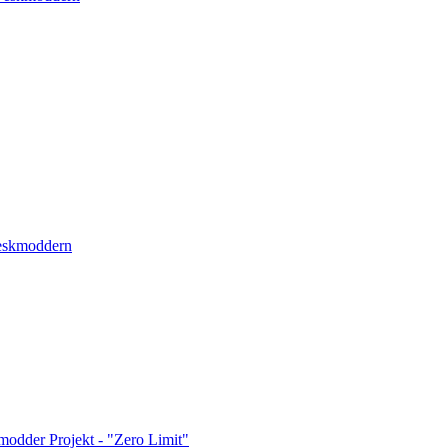
eskmoddern
dder Projekt - "Zero Limit"