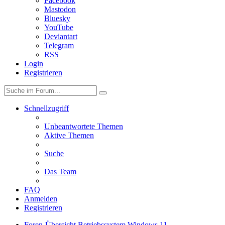
Facebook
Mastodon
Bluesky
YouTube
Deviantart
Telegram
RSS
Login
Registrieren
Schnellzugriff
Unbeantwortete Themen
Aktive Themen
Suche
Das Team
FAQ
Anmelden
Registrieren
Foren-Übersicht
Betriebssystem
Windows 11