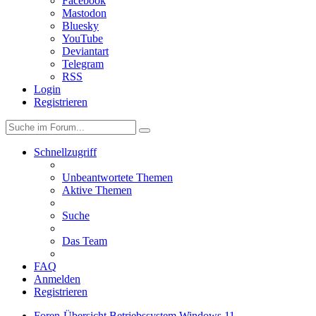
Facebook
Mastodon
Bluesky
YouTube
Deviantart
Telegram
RSS
Login
Registrieren
Schnellzugriff
Unbeantwortete Themen
Aktive Themen
Suche
Das Team
FAQ
Anmelden
Registrieren
Foren-Übersicht
Betriebssystem
Windows 11