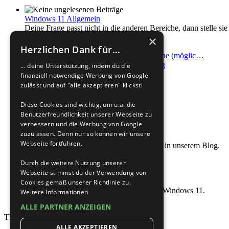
Windows 11 Allgemein
Deine Frage passt nicht in die anderen Bereiche, dann stelle sie 
1223
Themen
×
10600
Beiträge
Herzlichen Dank für...
Letzter Beitrag
Re: Kennt jemand eine (möglic…
von
ErfahrenerUser
Neuester Beitrag
... deine Unterstützung, indem du die
06.08.2026, 17:10
finanziell notwendige Werbung von Google
zulässt und auf "alle akzeptieren" klickst!
Windows 11 Microsoft Edge (Chromium)
Diese Cookies sind wichtig, um u.a. die
Benutzerfreundlichkeit unserer Webseite zu
verbessern und die Werbung von Google
zuzulassen. Denn nur so können wir unsere
Windows 11 im Blog
Webseite fortführen.
Nützliche Artikel zum Thema Windows 11 in unserem Blog.
Aufrufe insgesamt: 694705
Durch die weitere Nutzung unserer
Webseite stimmst du der Verwendung von
Windows 11 Portal im Wiki
Cookies gemäß unserer Richtlinie zu.
Die Anlaufstelle für alle Tutorials rund um Windows 11.
Weitere Informationen
Aufrufe insgesamt: 542451
ALLE PARTNER ANZEIGEN
Themen insgesamt
34534
•
ALLE AKZEPTIEREN