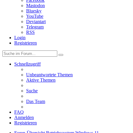
Facebook
Mastodon
Bluesky
YouTube
Deviantart
Telegram
RSS
Login
Registrieren
Schnellzugriff
Unbeantwortete Themen
Aktive Themen
Suche
Das Team
FAQ
Anmelden
Registrieren
Foren-Übersicht
Betriebssystem
Windows 11