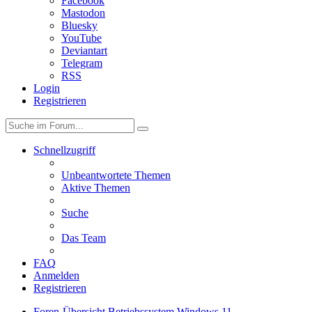
Facebook
Mastodon
Bluesky
YouTube
Deviantart
Telegram
RSS
Login
Registrieren
Schnellzugriff
Unbeantwortete Themen
Aktive Themen
Suche
Das Team
FAQ
Anmelden
Registrieren
Foren-Übersicht
Betriebssystem
Windows 11