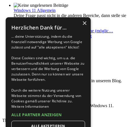
Windows 11 Allgemein
Deine Frage passt nicht in die anderen Bereiche, dann stelle sie 
1223
Themen
×
10600
Beiträge
Herzlichen Dank für...
Letzter Beitrag
Re: Kennt jemand eine (möglic…
von
ErfahrenerUser
Neuester Beitrag
... deine Unterstützung, indem du die
06.08.2026, 17:10
finanziell notwendige Werbung von Google
zulässt und auf "alle akzeptieren" klickst!
Windows 11 Microsoft Edge (Chromium)
Diese Cookies sind wichtig, um u.a. die
Benutzerfreundlichkeit unserer Webseite zu
verbessern und die Werbung von Google
zuzulassen. Denn nur so können wir unsere
Windows 11 im Blog
Webseite fortführen.
Nützliche Artikel zum Thema Windows 11 in unserem Blog.
Aufrufe insgesamt: 694585
Durch die weitere Nutzung unserer
Webseite stimmst du der Verwendung von
Windows 11 Portal im Wiki
Cookies gemäß unserer Richtlinie zu.
Die Anlaufstelle für alle Tutorials rund um Windows 11.
Weitere Informationen
Aufrufe insgesamt: 542338
ALLE PARTNER ANZEIGEN
Themen insgesamt
34533
•
ALLE AKZEPTIEREN