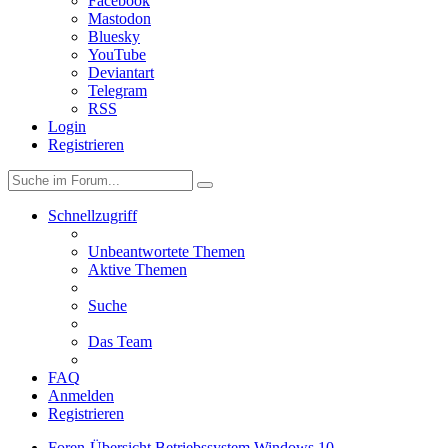
Facebook
Mastodon
Bluesky
YouTube
Deviantart
Telegram
RSS
Login
Registrieren
Schnellzugriff
Unbeantwortete Themen
Aktive Themen
Suche
Das Team
FAQ
Anmelden
Registrieren
Foren-Übersicht
Betriebssystem
Windows 10