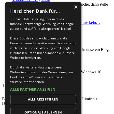
Deine Frage passt nicht in die anderen Bereiche, dann stelle
×
sie hier.
Herzlichen Dank für...
3863
Themen
29694
Beiträge
... deine Unterstützung, indem du die
Letzter Beitrag
Re: Nach Inplace Update kein…
finanziell notwendige Werbung von Google
von
Gast2025
Neuester Beitrag
zulässt und auf "alle akzeptieren" klickst!
31.07.2026, 20:10
Diese Cookies sind wichtig, um u.a. die
Benutzerfreundlichkeit unserer Webseite zu
Windows 10 im Blog
verbessern und die Werbung von Google
Nützliche Artikel zum Thema Windows 10 in unserem Blog.
zuzulassen. Denn nur so können wir unsere
Aufrufe insgesamt: 772558
Webseite fortführen.
Windows 10 Portal im Wiki
Durch die weitere Nutzung unserer
Die Anlaufstelle für alle Tutorials rund um Windows 10
Webseite stimmst du der Verwendung von
Aufrufe insgesamt: 1136028
Cookies gemäß unserer Richtlinie zu.
Weitere Informationen
Themen insgesamt
34533
•
ALLE PARTNER ANZEIGEN
Powered by
phpBB
® Forum Software © phpBB Limited •
ALLE AKZEPTIEREN
Deutsche Übersetzung durch
phpBB.de
OPTIONALE ABLEHNEN