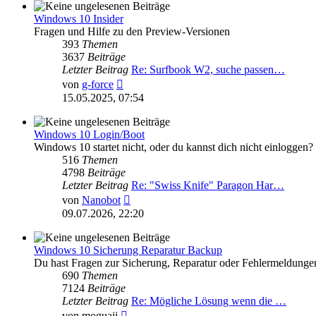
Windows 10 Insider
Fragen und Hilfe zu den Preview-Versionen
393
Themen
3637
Beiträge
Letzter Beitrag
Re: Surfbook W2, suche passen…
Neuester
von
g-force
Beitrag
15.05.2025, 07:54
Windows 10 Login/Boot
Windows 10 startet nicht, oder du kannst dich nicht einloggen?
516
Themen
4798
Beiträge
Letzter Beitrag
Re: "Swiss Knife" Paragon Har…
Neuester
von
Nanobot
Beitrag
09.07.2026, 22:20
Windows 10 Sicherung Reparatur Backup
Du hast Fragen zur Sicherung, Reparatur oder Fehlermeldung
690
Themen
7124
Beiträge
Letzter Beitrag
Re: Mögliche Lösung wenn die …
Neuester
von
moguaii