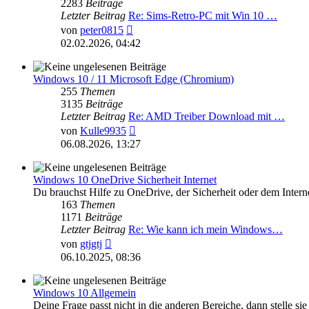
2283
Beiträge
Letzter Beitrag
Re: Sims-Retro-PC mit Win 10 …
Neuester
von
peter0815
Beitrag
02.02.2026, 04:42
Windows 10 / 11 Microsoft Edge (Chromium)
255
Themen
3135
Beiträge
Letzter Beitrag
Re: AMD Treiber Download mit …
Neuester
von
Kulle9935
Beitrag
06.08.2026, 13:27
Windows 10 OneDrive Sicherheit Internet
Du brauchst Hilfe zu OneDrive, der Sicherheit oder dem Intern
163
Themen
1171
Beiträge
Letzter Beitrag
Re: Wie kann ich mein Windows…
Neuester
von
gtjgtj
Beitrag
06.10.2025, 08:36
Windows 10 Allgemein
Deine Frage passt nicht in die anderen Bereiche, dann stelle sie 