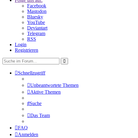
Folge uns auf:
Facebook
Mastodon
Bluesky
YouTube
Deviantart
Telegram
RSS
Login
Registrieren
Schnellzugriff
Unbeantwortete Themen
Aktive Themen
Suche
Das Team
FAQ
Anmelden