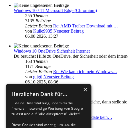
Windows 10 / 11 Microsoft Edge (Chromium)
255
Themen
3135
Beiträge
Letzter Beitrag
Re: AMD Treiber Download mit …
von
Kulle9935
Neuester Beitrag
06.08.2026, 13:27
Windows 10 OneDrive Sicherheit Internet
Du brauchst Hilfe zu OneDrive, der Sicherheit oder dem Intern
163
Themen
1171
Beiträge
Letzter Beitrag
Re: Wie kann ich mein Windows…
von
gtjgtj
Neuester Beitrag
06.10.2025, 08:36
×
Herzlichen Dank für...
Windows 10 Allgemein
Deine Frage passt nicht in die anderen Bereiche, dann stelle sie 
... deine Unterstützung, indem du die
3863
Themen
finanziell notwendige Werbung von Google
29694
Beiträge
zulässt und auf "alle akzeptieren" klickst!
Letzter Beitrag
Re: Nach Inplace Update kein…
von
Gast2025
Neuester Beitrag
Diese Cookies sind wichtig, um u.a. die
31.07.2026, 20:10