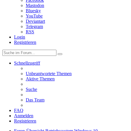
Facebook
Mastodon
Bluesky
YouTube
Deviantart
Telegram
RSS
Login
Registrieren
Schnellzugriff
Unbeantwortete Themen
Aktive Themen
Suche
Das Team
FAQ
Anmelden
Registrieren
Foren-Übersicht
Betriebssystem
Windows 10