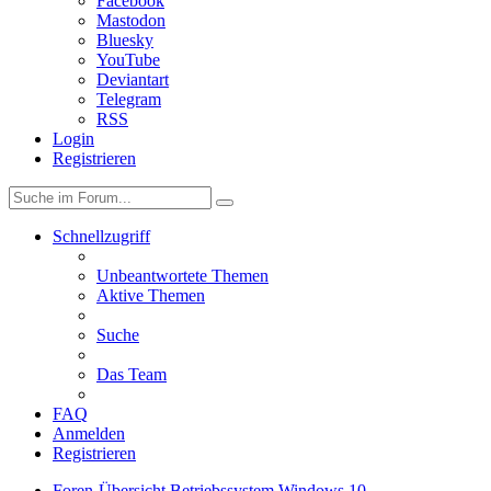
Facebook
Mastodon
Bluesky
YouTube
Deviantart
Telegram
RSS
Login
Registrieren
Schnellzugriff
Unbeantwortete Themen
Aktive Themen
Suche
Das Team
FAQ
Anmelden
Registrieren
Foren-Übersicht
Betriebssystem
Windows 10