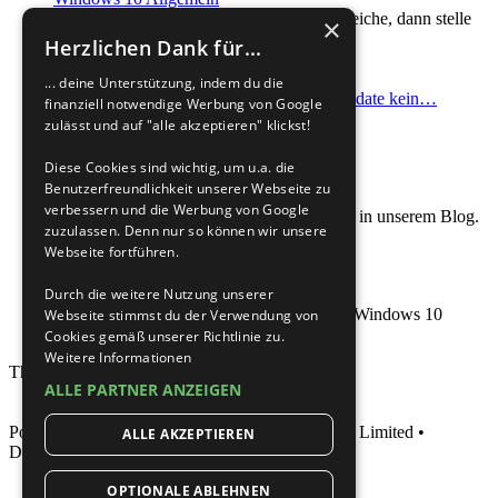
Deine Frage passt nicht in die anderen Bereiche, dann stelle
×
sie hier.
Herzlichen Dank für...
3863
Themen
29694
Beiträge
... deine Unterstützung, indem du die
Letzter Beitrag
Re: Nach Inplace Update kein…
finanziell notwendige Werbung von Google
von
Gast2025
Neuester Beitrag
zulässt und auf "alle akzeptieren" klickst!
31.07.2026, 20:10
Diese Cookies sind wichtig, um u.a. die
Benutzerfreundlichkeit unserer Webseite zu
Windows 10 im Blog
verbessern und die Werbung von Google
Nützliche Artikel zum Thema Windows 10 in unserem Blog.
zuzulassen. Denn nur so können wir unsere
Aufrufe insgesamt: 772504
Webseite fortführen.
Windows 10 Portal im Wiki
Durch die weitere Nutzung unserer
Die Anlaufstelle für alle Tutorials rund um Windows 10
Webseite stimmst du der Verwendung von
Aufrufe insgesamt: 1135979
Cookies gemäß unserer Richtlinie zu.
Weitere Informationen
Themen insgesamt
34533
•
ALLE PARTNER ANZEIGEN
Powered by
phpBB
® Forum Software © phpBB Limited •
ALLE AKZEPTIEREN
Deutsche Übersetzung durch
phpBB.de
OPTIONALE ABLEHNEN