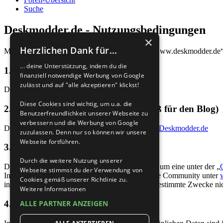
Suche
Deskmodder.de - Nutzungsbedingungen
×
Herzlichen Dank für...
Mit dem Zugriff auf „Deskmodder.de“ („https://www.deskmodder.de“)
... deine Unterstützung, indem du die
1. Nutzungsvertrag
finanziell notwendige Werbung von Google
zulässt und auf "alle akzeptieren" klickst!
Details dazu findest du hier:
Nutzungsvertrag
Diese Cookies sind wichtig, um u.a. die
2. Forenregeln (gelten auch sinngemäß für den Blog)
Benutzerfreundlichkeit unserer Webseite zu
verbessern und die Werbung von Google
Details dazu findest du hier:
Verhaltensregeln für Deskmodder.de
zuzulassen. Denn nur so können wir unsere
Webseite fortführen.
3. General Public License
Durch die weitere Nutzung unserer
Du nimmst zur Kenntnis, dass es sich bei phpBB um eine unter der „
Webseite stimmst du der Verwendung von
Informationen werden durch die deutschsprachige Community unter
Cookies gemäß unserer Richtlinie zu.
insbesondere die Verwendung der Software für bestimmte Zwecke nich
Weitere Informationen
4. Datenschutzerklärung
ALLE PARTNER ANZEIGEN