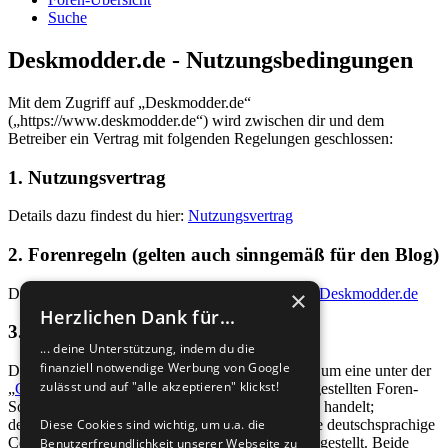
Suche
Deskmodder.de - Nutzungsbedingungen
Mit dem Zugriff auf „Deskmodder.de“
(„https://www.deskmodder.de“) wird zwischen dir und dem
Betreiber ein Vertrag mit folgenden Regelungen geschlossen:
1. Nutzungsvertrag
Details dazu findest du hier:
Nutzungsvertrag
2. Forenregeln (gelten auch sinngemäß für den Blog)
Details dazu findest du hier:
Verhaltensregeln für Deskmodder.de
×
Herzlichen Dank für...
3. General Public License
... deine Unterstützung, indem du die
finanziell notwendige Werbung von Google
Du nimmst zur Kenntnis, dass es sich bei phpBB um eine unter der
zulässt und auf "alle akzeptieren" klickst!
„
GNU General Public License v2
“ (GPL) bereitgestellten Foren-
Software von phpBB Limited (
www.phpbb.com
) handelt;
Diese Cookies sind wichtig, um u.a. die
deutschsprachige Informationen werden durch die deutschsprachige
Community unter
www.phpbb.de
zur Verfügung gestellt. Beide
Benutzerfreundlichkeit unserer Webseite zu