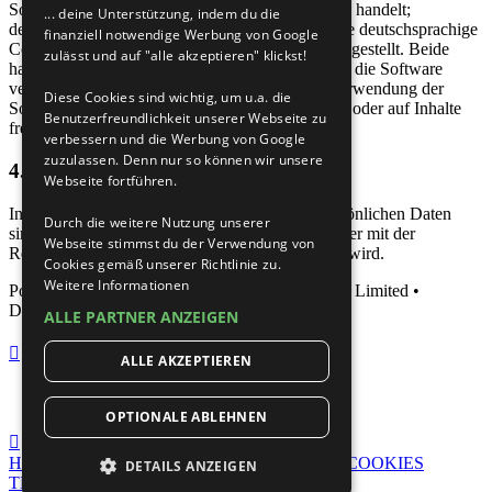
Software von phpBB Limited (
www.phpbb.com
) handelt;
... deine Unterstützung, indem du die
deutschsprachige Informationen werden durch die deutschsprachige
finanziell notwendige Werbung von Google
Community unter
www.phpbb.de
zur Verfügung gestellt. Beide
zulässt und auf "alle akzeptieren" klickst!
haben keinen Einfluss auf die Art und Weise, wie die Software
verwendet wird. Sie können insbesondere die Verwendung der
Diese Cookies sind wichtig, um u.a. die
Software für bestimmte Zwecke nicht untersagen oder auf Inhalte
Benutzerfreundlichkeit unserer Webseite zu
fremder Foren Einfluss nehmen.
verbessern und die Werbung von Google
zuzulassen. Denn nur so können wir unsere
4. Datenschutzerklärung
Webseite fortführen.
Informationen über den Umgang mit deinen persönlichen Daten
Durch die weitere Nutzung unserer
sind in der
Datenschutzrichtlinie
enthalten, welcher mit der
Webseite stimmst du der Verwendung von
Registrierung ebenfalls ausdrücklich zugestimmt wird.
Cookies gemäß unserer Richtlinie zu.
Weitere Informationen
Powered by
phpBB
® Forum Software © phpBB Limited •
Deutsche Übersetzung durch
phpBB.de
ALLE PARTNER ANZEIGEN
ALLE AKZEPTIEREN
OPTIONALE ABLEHNEN
HOME
IMPRESSUM
DATENSCHUTZ
COOKIES
DETAILS ANZEIGEN
TEAM
GESCHICHTE