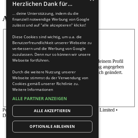
Herzlichen Dank für...
Suche
... deine Unterstützung, indem du die
Aktivierungs-Schlüssel senden
finanziell notwendige Werbung von Google
zulässt und auf "alle akzeptieren" klickst!
Diese Cookies sind wichtig, um u.a. die
Benutzername:
Benutzerfreundlichkeit unserer Webseite zu
verbessern und die Werbung von Google
zuzulassen. Denn nur so können wir unsere
E-Mail-Adresse:
Webseite fortführen.
Du musst die E-Mail-Adresse angeben, die in deinem Profil
hinterlegt ist. Diese hast du bei der Registrierung angegeben
Durch die weitere Nutzung unserer
oder nachträglich in deinem persönlichen Bereich geändert.
Webseite stimmst du der Verwendung von
Cookies gemäß unserer Richtlinie zu.
Weitere Informationen
ALLE PARTNER ANZEIGEN
Powered by
phpBB
® Forum Software © phpBB Limited •
ALLE AKZEPTIEREN
Deutsche Übersetzung durch
phpBB.de
OPTIONALE ABLEHNEN