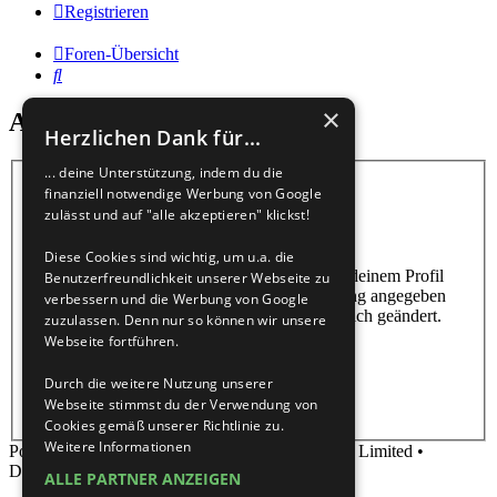
Registrieren
Foren-Übersicht
Suche
×
Aktivierungs-Schlüssel senden
Herzlichen Dank für...
... deine Unterstützung, indem du die
finanziell notwendige Werbung von Google
Benutzername:
zulässt und auf "alle akzeptieren" klickst!
E-Mail-Adresse:
Diese Cookies sind wichtig, um u.a. die
Du musst die E-Mail-Adresse angeben, die in deinem Profil
Benutzerfreundlichkeit unserer Webseite zu
hinterlegt ist. Diese hast du bei der Registrierung angegeben
verbessern und die Werbung von Google
oder nachträglich in deinem persönlichen Bereich geändert.
zuzulassen. Denn nur so können wir unsere
Webseite fortführen.
Durch die weitere Nutzung unserer
Webseite stimmst du der Verwendung von
Cookies gemäß unserer Richtlinie zu.
Weitere Informationen
Powered by
phpBB
® Forum Software © phpBB Limited •
Deutsche Übersetzung durch
phpBB.de
ALLE PARTNER ANZEIGEN