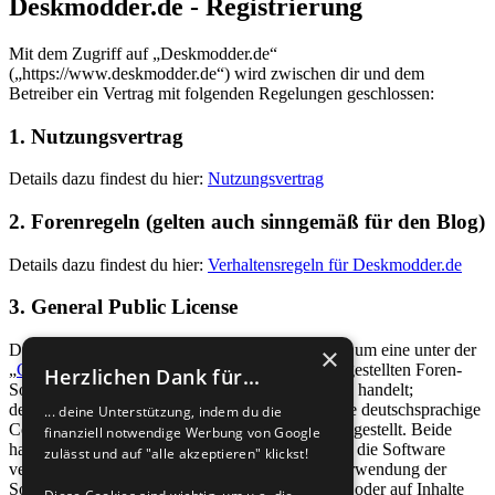
Deskmodder.de - Registrierung
Mit dem Zugriff auf „Deskmodder.de“
(„https://www.deskmodder.de“) wird zwischen dir und dem
Betreiber ein Vertrag mit folgenden Regelungen geschlossen:
1. Nutzungsvertrag
Details dazu findest du hier:
Nutzungsvertrag
2. Forenregeln (gelten auch sinngemäß für den Blog)
Details dazu findest du hier:
Verhaltensregeln für Deskmodder.de
3. General Public License
Du nimmst zur Kenntnis, dass es sich bei phpBB um eine unter der
×
„
GNU General Public License v2
“ (GPL) bereitgestellten Foren-
Herzlichen Dank für...
Software von phpBB Limited (
www.phpbb.com
) handelt;
deutschsprachige Informationen werden durch die deutschsprachige
... deine Unterstützung, indem du die
Community unter
www.phpbb.de
zur Verfügung gestellt. Beide
finanziell notwendige Werbung von Google
haben keinen Einfluss auf die Art und Weise, wie die Software
zulässt und auf "alle akzeptieren" klickst!
verwendet wird. Sie können insbesondere die Verwendung der
Software für bestimmte Zwecke nicht untersagen oder auf Inhalte