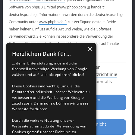
Software von phpBB Limited (
www.phpbb.com
) handelt;
deutschsprachige Informationen werden durch die deutschsprachige
Community unter
www.phpbb.de
zur Verfügung gestellt. Beide
haben keinen Einfluss auf die Art und Weise, wie die Software
verwendet wird. Sie können insbesondere die Verwendung der
Software für bestimmte Zwecke nicht untersagen oder auf Inhalte
×
fremder Foren Einfluss nehmen.
Herzlichen Dank für...
4. Datenschutzerklärung
... deine Unterstützung, indem du die
Informationen über den Umgang mit deinen
finanziell notwendige Werbung von Google
persönlichen Daten sind in der
Datenschutzrichtlinie
zulässt und auf "alle akzeptieren" klickst!
enthalten, welcher mit der Registrierung ebenfalls
Diese Cookies sind wichtig, um u.a. die
ausdrücklich zugestimmt wird.
Benutzerfreundlichkeit unserer Webseite zu
verbessern und die Werbung von Google
zuzulassen. Denn nur so können wir unsere
Webseite fortführen.
Durch die weitere Nutzung unserer
Webseite stimmst du der Verwendung von
Cookies gemäß unserer Richtlinie zu.