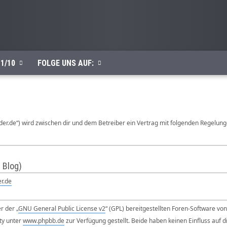
1/10
FOLGE UNS AUF:
er.de“) wird zwischen dir und dem Betreiber ein Vertrag mit folgenden Regelun
 Blog)
r.de
r der „
GNU General Public License v2
“ (GPL) bereitgestellten Foren-Software vo
ty unter
www.phpbb.de
zur Verfügung gestellt. Beide haben keinen Einfluss auf d