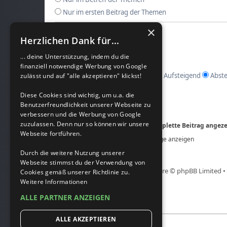
Nur im ersten Beitrag der Themen
×
Ergebnisse anzeigen als:
Herzlichen Dank für...
Beiträge
Themen
... deine Unterstützung, indem du die
Ergebnisse sortieren nach:
finanziell notwendige Werbung von Google
Aufsteigend
Abste
zulässt und auf "alle akzeptieren" klickst!
Suchzeitraum begrenzen:
Diese Cookies sind wichtig, um u.a. die
Benutzerfreundlichkeit unserer Webseite zu
Die ersten:
verbessern und die Werbung von Google
zuzulassen. Denn nur so können wir unsere
Stelle 0 als Wert ein, damit der komplette Beitrag angeze
Webseite fortführen.
Zeichen der Beiträge anzeigen
Durch die weitere Nutzung unserer
Webseite stimmst du der Verwendung von
Powered by
phpBB
® Forum Software © phpBB Limited •
Cookies gemäß unserer Richtlinie zu.
Weitere Informationen
ALLE PARTNER ANZEIGEN
ALLE AKZEPTIEREN