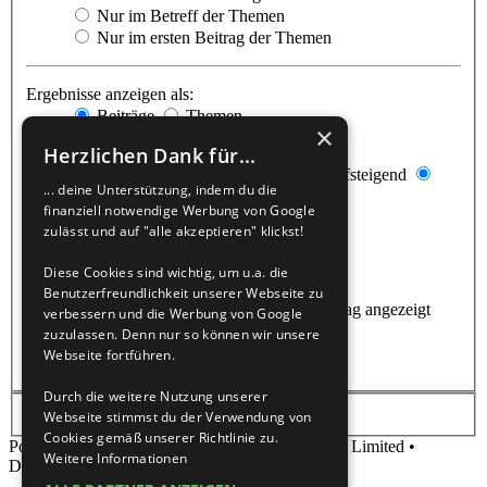
Nur im Betreff der Themen
Nur im ersten Beitrag der Themen
Ergebnisse anzeigen als:
Beiträge
Themen
×
Herzlichen Dank für...
Ergebnisse sortieren nach:
Aufsteigend
... deine Unterstützung, indem du die
Absteigend
finanziell notwendige Werbung von Google
zulässt und auf "alle akzeptieren" klickst!
Suchzeitraum begrenzen:
Diese Cookies sind wichtig, um u.a. die
Die ersten:
Benutzerfreundlichkeit unserer Webseite zu
Stelle 0 als Wert ein, damit der komplette Beitrag angezeigt
verbessern und die Werbung von Google
wird.
zuzulassen. Denn nur so können wir unsere
Zeichen der Beiträge anzeigen
Webseite fortführen.
Durch die weitere Nutzung unserer
Webseite stimmst du der Verwendung von
Cookies gemäß unserer Richtlinie zu.
Powered by
phpBB
® Forum Software © phpBB Limited •
Weitere Informationen
Deutsche Übersetzung durch
phpBB.de