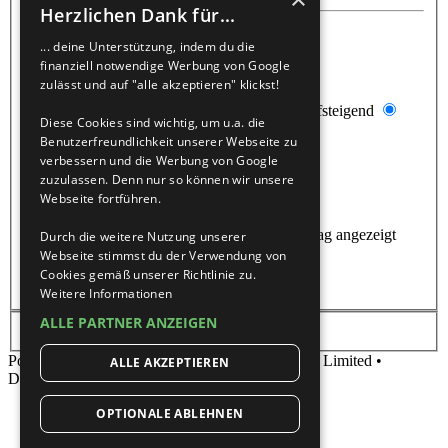
Herzlichen Dank für...
Ergebnisse anzeigen als:
... deine Unterstützung, indem du die
Beiträge
Themen
finanziell notwendige Werbung von Google
zulässt und auf "alle akzeptieren" klickst!
Ergebnisse sortieren nach:
Aufsteigend
Diese Cookies sind wichtig, um u.a. die
Absteigend
Benutzerfreundlichkeit unserer Webseite zu
verbessern und die Werbung von Google
Suchzeitraum begrenzen:
zuzulassen. Denn nur so können wir unsere
Webseite fortführen.
Die ersten:
Stelle 0 als Wert ein, damit der komplette Beitrag angezeigt
Durch die weitere Nutzung unserer
wird.
Webseite stimmst du der Verwendung von
Zeichen der Beiträge anzeigen
Cookies gemäß unserer Richtlinie zu.
Weitere Informationen
ALLE PARTNER ANZEIGEN
Powered by
phpBB
® Forum Software © phpBB Limited •
ALLE AKZEPTIEREN
Deutsche Übersetzung durch
phpBB.de
OPTIONALE ABLEHNEN