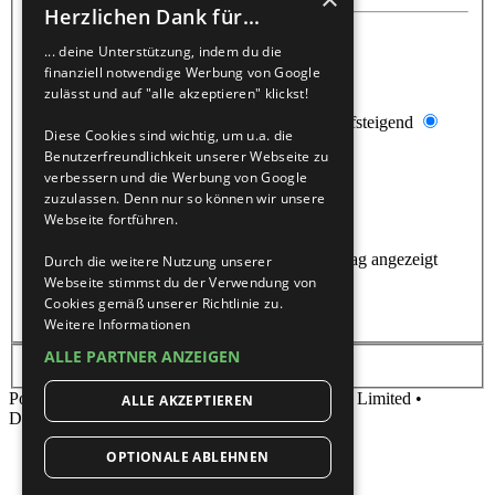
Herzlichen Dank für...
Ergebnisse anzeigen als:
... deine Unterstützung, indem du die
Beiträge
Themen
finanziell notwendige Werbung von Google
zulässt und auf "alle akzeptieren" klickst!
Ergebnisse sortieren nach:
Aufsteigend
Diese Cookies sind wichtig, um u.a. die
Absteigend
Benutzerfreundlichkeit unserer Webseite zu
verbessern und die Werbung von Google
Suchzeitraum begrenzen:
zuzulassen. Denn nur so können wir unsere
Webseite fortführen.
Die ersten:
Stelle 0 als Wert ein, damit der komplette Beitrag angezeigt
Durch die weitere Nutzung unserer
wird.
Webseite stimmst du der Verwendung von
Zeichen der Beiträge anzeigen
Cookies gemäß unserer Richtlinie zu.
Weitere Informationen
ALLE PARTNER ANZEIGEN
Powered by
phpBB
® Forum Software © phpBB Limited •
ALLE AKZEPTIEREN
Deutsche Übersetzung durch
phpBB.de
OPTIONALE ABLEHNEN