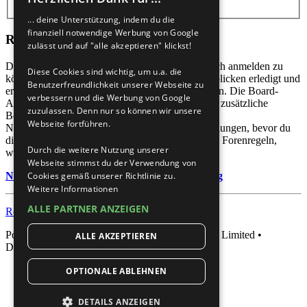
... deine Unterstützung, indem du die
finanziell notwendige Werbung von Google
Registrieren
zulässt und auf "alle akzeptieren" klickst!
Du musst in diesem Forum registriert sein, um dich anmelden zu
Diese Cookies sind wichtig, um u.a. die
können. Die Registrierung ist in wenigen Augenblicken erledigt und
Benutzerfreundlichkeit unserer Webseite zu
ermöglicht dir, auf weitere Funktionen zuzugreifen. Die Board-
verbessern und die Werbung von Google
Administration kann registrierten Benutzern auch zusätzliche
zuzulassen. Denn nur so können wir unsere
Berechtigungen zuweisen. Beachte bitte unsere
Webseite fortführen.
Nutzungsbedingungen und die verwandten Regelungen, bevor du
dich registrierst. Bitte beachte auch die jeweiligen Forenregeln,
Durch die weitere Nutzung unserer
wenn du dich in diesem Board bewegst.
Webseite stimmst du der Verwendung von
Nutzungsbedingungen
|
Datenschutzerklärung
Cookies gemäß unserer Richtlinie zu.
Weitere Informationen
ALLE PARTNER ANZEIGEN
Registrieren
Powered by
phpBB
® Forum Software © phpBB Limited •
ALLE AKZEPTIEREN
Deutsche Übersetzung durch
phpBB.de
OPTIONALE ABLEHNEN
DETAILS ANZEIGEN