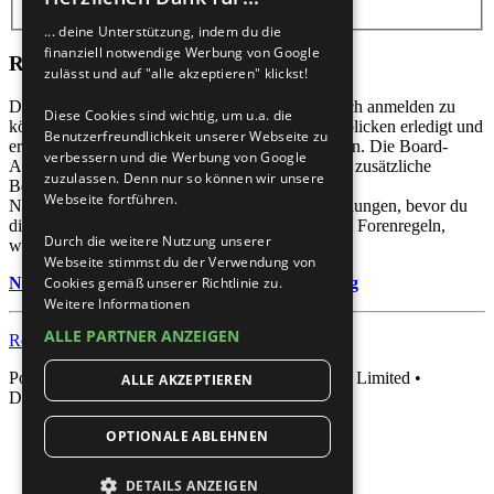
... deine Unterstützung, indem du die
finanziell notwendige Werbung von Google
Registrieren
zulässt und auf "alle akzeptieren" klickst!
Du musst in diesem Forum registriert sein, um dich anmelden zu
Diese Cookies sind wichtig, um u.a. die
können. Die Registrierung ist in wenigen Augenblicken erledigt und
Benutzerfreundlichkeit unserer Webseite zu
ermöglicht dir, auf weitere Funktionen zuzugreifen. Die Board-
verbessern und die Werbung von Google
Administration kann registrierten Benutzern auch zusätzliche
zuzulassen. Denn nur so können wir unsere
Berechtigungen zuweisen. Beachte bitte unsere
Webseite fortführen.
Nutzungsbedingungen und die verwandten Regelungen, bevor du
dich registrierst. Bitte beachte auch die jeweiligen Forenregeln,
Durch die weitere Nutzung unserer
wenn du dich in diesem Board bewegst.
Webseite stimmst du der Verwendung von
Nutzungsbedingungen
|
Datenschutzerklärung
Cookies gemäß unserer Richtlinie zu.
Weitere Informationen
ALLE PARTNER ANZEIGEN
Registrieren
Powered by
phpBB
® Forum Software © phpBB Limited •
ALLE AKZEPTIEREN
Deutsche Übersetzung durch
phpBB.de
OPTIONALE ABLEHNEN
DETAILS ANZEIGEN