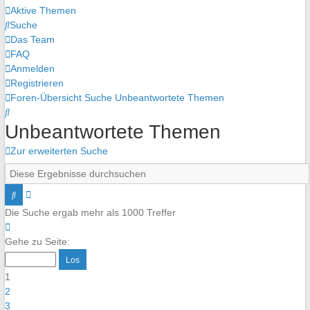
Aktive Themen
Suche
Das Team
FAQ
Anmelden
Registrieren
Foren-Übersicht
Suche
Unbeantwortete Themen
Suche
Unbeantwortete Themen
Zur erweiterten Suche
Erweiterte
Suche
Suche
Die Suche ergab mehr als 1000 Treffer
Seite
1
Gehe zu Seite:
von
40
1
2
3