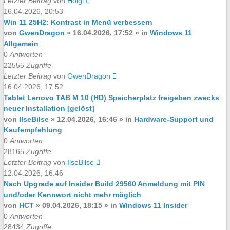
Letzter Beitrag
von
Holgi
16.04.2026, 20:53
Win 11 25H2: Kontrast in Menü verbessern
von
GwenDragon
»
16.04.2026, 17:52
» in
Windows 11
Allgemein
0
Antworten
22555
Zugriffe
Letzter Beitrag
von
GwenDragon
16.04.2026, 17:52
Tablet Lenovo TAB M 10 (HD) Speicherplatz freigeben zwecks
neuer Installation
[gelöst]
von
IlseBilse
»
12.04.2026, 16:46
» in
Hardware-Support und
Kaufempfehlung
0
Antworten
28165
Zugriffe
Letzter Beitrag
von
IlseBilse
12.04.2026, 16:46
Nach Upgrade auf Insider Build 29560 Anmeldung mit PIN
und/oder Kennwort nicht mehr möglich
von
HCT
»
09.04.2026, 18:15
» in
Windows 11 Insider
0
Antworten
28434
Zugriffe