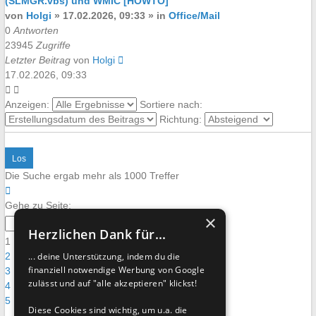
(SLMGR.vbs) und WMIC [HOWTO]
von
Holgi
»
17.02.2026, 09:33
» in
Office/Mail
0
Antworten
23945
Zugriffe
Letzter Beitrag
von
Holgi
17.02.2026, 09:33
Anzeigen:
Sortiere nach:
Richtung:
Die Suche ergab mehr als 1000 Treffer
Seite
1
Gehe zu Seite:
×
von
Herzlichen Dank für...
40
1
2
... deine Unterstützung, indem du die
finanziell notwendige Werbung von Google
3
zulässt und auf "alle akzeptieren" klickst!
4
5
Diese Cookies sind wichtig, um u.a. die
…