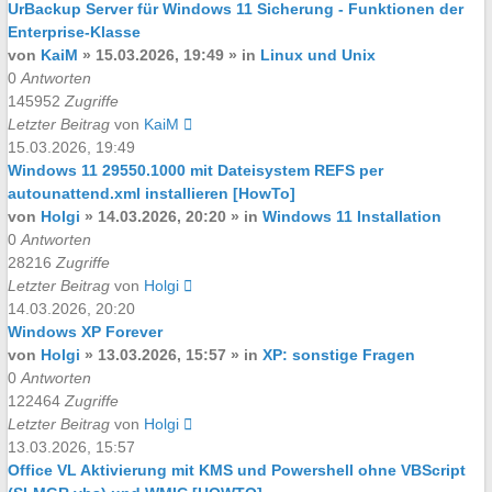
UrBackup Server für Windows 11 Sicherung - Funktionen der
Enterprise-Klasse
von
KaiM
»
15.03.2026, 19:49
» in
Linux und Unix
0
Antworten
145952
Zugriffe
Letzter Beitrag
von
KaiM
15.03.2026, 19:49
Windows 11 29550.1000 mit Dateisystem REFS per
autounattend.xml installieren [HowTo]
von
Holgi
»
14.03.2026, 20:20
» in
Windows 11 Installation
0
Antworten
28216
Zugriffe
Letzter Beitrag
von
Holgi
14.03.2026, 20:20
Windows XP Forever
von
Holgi
»
13.03.2026, 15:57
» in
XP: sonstige Fragen
0
Antworten
122464
Zugriffe
Letzter Beitrag
von
Holgi
13.03.2026, 15:57
Office VL Aktivierung mit KMS und Powershell ohne VBScript