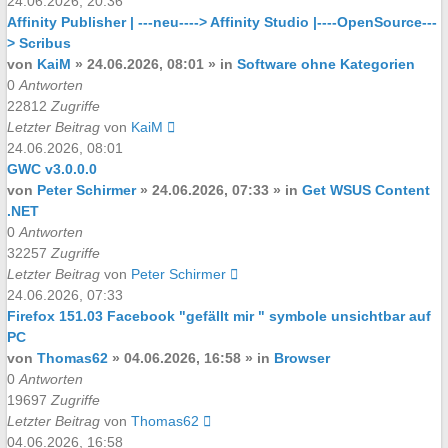
24.06.2026, 20:36
Affinity Publisher | ---neu----> Affinity Studio |----OpenSource---
> Scribus
von
KaiM
»
24.06.2026, 08:01
» in
Software ohne Kategorien
0
Antworten
22812
Zugriffe
Letzter Beitrag
von
KaiM
24.06.2026, 08:01
GWC v3.0.0.0
von
Peter Schirmer
»
24.06.2026, 07:33
» in
Get WSUS Content
.NET
0
Antworten
32257
Zugriffe
Letzter Beitrag
von
Peter Schirmer
24.06.2026, 07:33
Firefox 151.03 Facebook "gefällt mir " symbole unsichtbar auf
PC
von
Thomas62
»
04.06.2026, 16:58
» in
Browser
0
Antworten
19697
Zugriffe
Letzter Beitrag
von
Thomas62
04.06.2026, 16:58