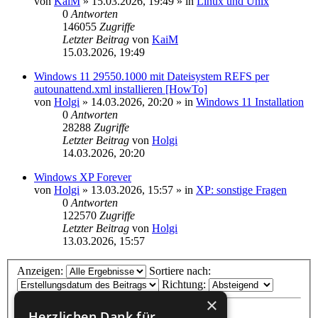
von
KaiM
»
15.03.2026, 19:49
» in
Linux und Unix
0
Antworten
146055
Zugriffe
Letzter Beitrag
von
KaiM
15.03.2026, 19:49
Windows 11 29550.1000 mit Dateisystem REFS per
autounattend.xml installieren [HowTo]
von
Holgi
»
14.03.2026, 20:20
» in
Windows 11 Installation
0
Antworten
28288
Zugriffe
Letzter Beitrag
von
Holgi
14.03.2026, 20:20
Windows XP Forever
von
Holgi
»
13.03.2026, 15:57
» in
XP: sonstige Fragen
0
Antworten
122570
Zugriffe
Letzter Beitrag
von
Holgi
13.03.2026, 15:57
Anzeigen:
Sortiere nach:
Richtung:
×
Herzlichen Dank für...