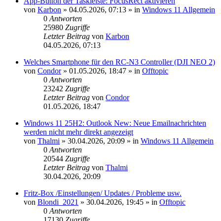
App-Button der Taskleiste: FocusRect aktivieren
von
Karbon
»
04.05.2026, 07:13
» in
Windows 11 Allgemein
0
Antworten
25980
Zugriffe
Letzter Beitrag
von
Karbon
04.05.2026, 07:13
Welches Smartphone für den RC-N3 Controller (DJI NEO 2)
von
Condor
»
01.05.2026, 18:47
» in
Offtopic
0
Antworten
23242
Zugriffe
Letzter Beitrag
von
Condor
01.05.2026, 18:47
Windows 11 25H2: Outlook New: Neue Emailnachrichten
werden nicht mehr direkt angezeigt
von
Thalmi
»
30.04.2026, 20:09
» in
Windows 11 Allgemein
0
Antworten
20544
Zugriffe
Letzter Beitrag
von
Thalmi
30.04.2026, 20:09
Fritz-Box /Einstellungen/ Updates / Probleme usw.
von
Blondi_2021
»
30.04.2026, 19:45
» in
Offtopic
0
Antworten
17130
Zugriffe