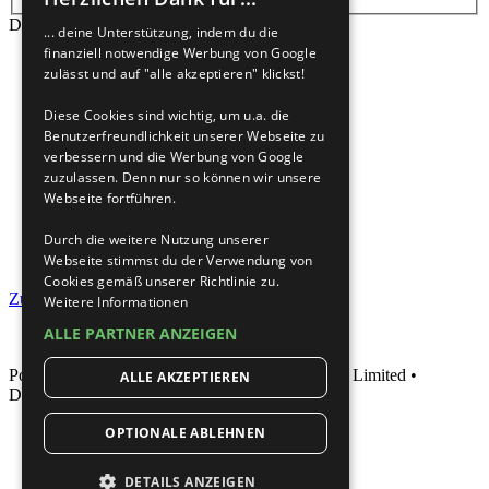
Die Suche ergab mehr als 1000 Treffer
... deine Unterstützung, indem du die
finanziell notwendige Werbung von Google
Seite
1
von
40
zulässt und auf "alle akzeptieren" klickst!
Gehe zu Seite:
Diese Cookies sind wichtig, um u.a. die
1
Benutzerfreundlichkeit unserer Webseite zu
2
verbessern und die Werbung von Google
3
zuzulassen. Denn nur so können wir unsere
4
Webseite fortführen.
5
…
Durch die weitere Nutzung unserer
40
Webseite stimmst du der Verwendung von
Nächste
Cookies gemäß unserer Richtlinie zu.
Zur erweiterten Suche
Weitere Informationen
ALLE PARTNER ANZEIGEN
Powered by
phpBB
® Forum Software © phpBB Limited •
ALLE AKZEPTIEREN
Deutsche Übersetzung durch
phpBB.de
OPTIONALE ABLEHNEN
DETAILS ANZEIGEN