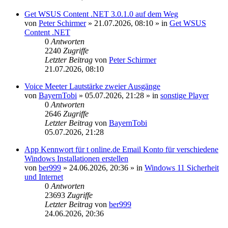
Get WSUS Content .NET 3.0.1.0 auf dem Weg
von
Peter Schirmer
»
21.07.2026, 08:10
» in
Get WSUS
Content .NET
0
Antworten
2240
Zugriffe
Letzter Beitrag
von
Peter Schirmer
21.07.2026, 08:10
Voice Meeter Lautstärke zweier Ausgänge
von
BayernTobi
»
05.07.2026, 21:28
» in
sonstige Player
0
Antworten
2646
Zugriffe
Letzter Beitrag
von
BayernTobi
05.07.2026, 21:28
App Kennwort für t online.de Email Konto für verschiedene
Windows Installationen erstellen
von
ber999
»
24.06.2026, 20:36
» in
Windows 11 Sicherheit
und Internet
0
Antworten
23693
Zugriffe
Letzter Beitrag
von
ber999
24.06.2026, 20:36