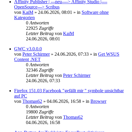
Affinity Publisher | ---neu----> Affinity Studio |----
OpenSource---> Scribus
von
KaiM
»
24.06.2026, 08:01
» in
Software ohne
Kategorien
0
Antworten
22925
Zugriffe
Letzter Beitrag
von
KaiM
24.06.2026, 08:01
GWC v3.0.0.0
von
Peter Schirmer
»
24.06.2026, 07:33
» in
Get WSUS
Content .NET
0
Antworten
32346
Zugriffe
Letzter Beitrag
von
Peter Schirmer
24.06.2026, 07:33
Firefox 151.03 Facebook "gefällt mir " symbole unsichtbar
auf PC
von
Thomas62
»
04.06.2026, 16:58
» in
Browser
0
Antworten
19800
Zugriffe
Letzter Beitrag
von
Thomas62
04.06.2026, 16:58