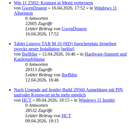
Win 11 25H2: Kontrast in Menü verbessern
von
GwenDragon
»
16.04.2026, 17:52
» in
Windows 11
Allgemein
0
Antworten
22605
Zugriffe
Letzter Beitrag
von
GwenDragon
16.04.2026, 17:52
Tablet Lenovo TAB M 10 (HD) Speicherplatz freigeben
zwecks neuer Installation
[gelöst]
von
IlseBilse
»
12.04.2026, 16:46
» in
Hardware-Support und
Kaufempfehlung
0
Antworten
28313
Zugriffe
Letzter Beitrag
von
IlseBilse
12.04.2026, 16:46
Nach Upgrade auf Insider Build 29560 Anmeldung mit PIN
und/oder Kennwort nicht mehr möglich
von
HCT
»
09.04.2026, 18:15
» in
Windows 11 Insider
0
Antworten
28532
Zugriffe
Letzter Beitrag
von
HCT
09.04.2026, 18:15