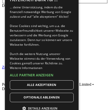
Die Suche ergab mehr als 1000 Treffer
... deine Unterstützung, indem du die
finanziell notwendige Werbung von Google
Seite
1
von
40
zulässt und auf "alle akzeptieren" klickst!
Gehe zu Seite:
Diese Cookies sind wichtig, um u.a. die
1
Benutzerfreundlichkeit unserer Webseite zu
2
verbessern und die Werbung von Google
3
zuzulassen. Denn nur so können wir unsere
4
Webseite fortführen.
5
…
Durch die weitere Nutzung unserer
40
Webseite stimmst du der Verwendung von
Nächste
Cookies gemäß unserer Richtlinie zu.
Zur erweiterten Suche
Weitere Informationen
ALLE PARTNER ANZEIGEN
Powered by
phpBB
® Forum Software © phpBB Limited •
ALLE AKZEPTIEREN
Deutsche Übersetzung durch
phpBB.de
OPTIONALE ABLEHNEN
DETAILS ANZEIGEN