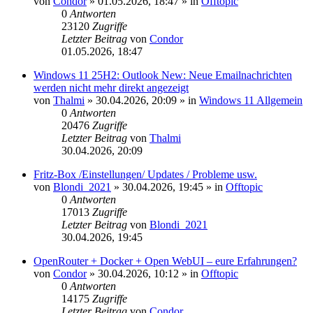
von
Condor
»
01.05.2026, 18:47
» in
Offtopic
0
Antworten
23120
Zugriffe
Letzter Beitrag
von
Condor
01.05.2026, 18:47
Windows 11 25H2: Outlook New: Neue Emailnachrichten
werden nicht mehr direkt angezeigt
von
Thalmi
»
30.04.2026, 20:09
» in
Windows 11 Allgemein
0
Antworten
20476
Zugriffe
Letzter Beitrag
von
Thalmi
30.04.2026, 20:09
Fritz-Box /Einstellungen/ Updates / Probleme usw.
von
Blondi_2021
»
30.04.2026, 19:45
» in
Offtopic
0
Antworten
17013
Zugriffe
Letzter Beitrag
von
Blondi_2021
30.04.2026, 19:45
OpenRouter + Docker + Open WebUI – eure Erfahrungen?
von
Condor
»
30.04.2026, 10:12
» in
Offtopic
0
Antworten
14175
Zugriffe
Letzter Beitrag
von
Condor