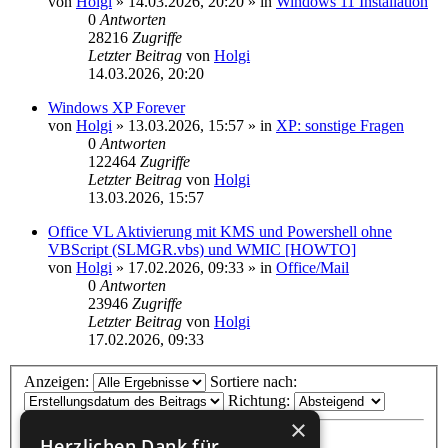
von
Holgi
»
14.03.2026, 20:20
» in
Windows 11 Installation
0
Antworten
28216
Zugriffe
Letzter Beitrag
von
Holgi
14.03.2026, 20:20
Windows XP Forever
von
Holgi
»
13.03.2026, 15:57
» in
XP: sonstige Fragen
0
Antworten
122464
Zugriffe
Letzter Beitrag
von
Holgi
13.03.2026, 15:57
Office VL Aktivierung mit KMS und Powershell ohne
VBScript (SLMGR.vbs) und WMIC [HOWTO]
von
Holgi
»
17.02.2026, 09:33
» in
Office/Mail
0
Antworten
23946
Zugriffe
Letzter Beitrag
von
Holgi
17.02.2026, 09:33
Anzeigen:
Sortiere nach:
Richtung:
×
Herzlichen Dank für...