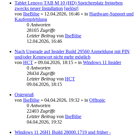
Tablet Lenovo TAB M 10 (HD) Speicherplatz freigeben
zwecks neuer Installation
[gelöst]
von
IlseBilse
»
12.04.2026, 16:46
» in
Hardware-Support und
Kaufempfehlung
0
Antworten
28165
Zugriffe
Letzter Beitrag
von
IlseBilse
12.04.2026, 16:46
Nach Upgrade auf Insider Build 29560 Anmeldung mit PIN
und/oder Kennwort nicht mehr möglich
von
HCT
»
09.04.2026, 18:15
» in
Windows 11 Insider
0
Antworten
28434
Zugriffe
Letzter Beitrag
von
HCT
09.04.2026, 18:15
Ostergruß
von
IlseBilse
»
04.04.2026, 19:32
» in
Offtopic
0
Antworten
22403
Zugriffe
Letzter Beitrag
von
IlseBilse
04.04.2026, 19:32
Windows 11 26H1 Build 28000.1719 und früher -