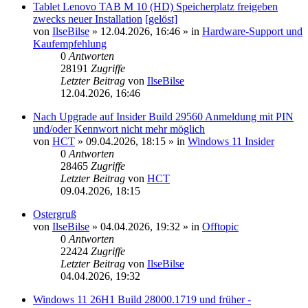
Tablet Lenovo TAB M 10 (HD) Speicherplatz freigeben
zwecks neuer Installation
[gelöst]
von
IlseBilse
»
12.04.2026, 16:46
» in
Hardware-Support und
Kaufempfehlung
0
Antworten
28191
Zugriffe
Letzter Beitrag
von
IlseBilse
12.04.2026, 16:46
Nach Upgrade auf Insider Build 29560 Anmeldung mit PIN
und/oder Kennwort nicht mehr möglich
von
HCT
»
09.04.2026, 18:15
» in
Windows 11 Insider
0
Antworten
28465
Zugriffe
Letzter Beitrag
von
HCT
09.04.2026, 18:15
Ostergruß
von
IlseBilse
»
04.04.2026, 19:32
» in
Offtopic
0
Antworten
22424
Zugriffe
Letzter Beitrag
von
IlseBilse
04.04.2026, 19:32
Windows 11 26H1 Build 28000.1719 und früher -