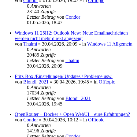
von
Condor
»
01.05.2026, 18:47
» in
Offtopic
0
Antworten
23140
Zugriffe
Letzter Beitrag
von
Condor
01.05.2026, 18:47
Windows 11 25H2: Outlook New: Neue Emailnachrichten
werden nicht mehr direkt angezeigt
von
Thalmi
»
30.04.2026, 20:09
» in
Windows 11 Allgemein
0
Antworten
20485
Zugriffe
Letzter Beitrag
von
Thalmi
30.04.2026, 20:09
Fritz-Box /Einstellungen/ Updates / Probleme usw.
von
Blondi_2021
»
30.04.2026, 19:45
» in
Offtopic
0
Antworten
17034
Zugriffe
Letzter Beitrag
von
Blondi_2021
30.04.2026, 19:45
OpenRouter + Docker + Open WebUI – eure Erfahrungen?
von
Condor
»
30.04.2026, 10:12
» in
Offtopic
0
Antworten
14196
Zugriffe
Letzter Beitrag
von
Condor