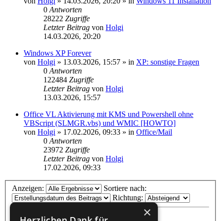
von
Holgi
»
14.03.2026, 20:20
» in
Windows 11 Installation
0
Antworten
28222
Zugriffe
Letzter Beitrag
von
Holgi
14.03.2026, 20:20
Windows XP Forever
von
Holgi
»
13.03.2026, 15:57
» in
XP: sonstige Fragen
0
Antworten
122484
Zugriffe
Letzter Beitrag
von
Holgi
13.03.2026, 15:57
Office VL Aktivierung mit KMS und Powershell ohne
VBScript (SLMGR.vbs) und WMIC [HOWTO]
von
Holgi
»
17.02.2026, 09:33
» in
Office/Mail
0
Antworten
23972
Zugriffe
Letzter Beitrag
von
Holgi
17.02.2026, 09:33
Anzeigen:
Sortiere nach:
Richtung:
×
Herzlichen Dank für...