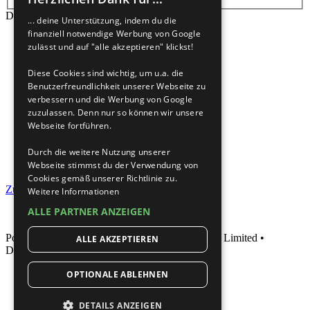
Die Suche ergab mehr als 1000 Treffer
... deine Unterstützung, indem du die
finanziell notwendige Werbung von Google
Seite
1
von
40
zulässt und auf "alle akzeptieren" klickst!
Gehe zu Seite:
Diese Cookies sind wichtig, um u.a. die
1
Benutzerfreundlichkeit unserer Webseite zu
2
verbessern und die Werbung von Google
3
zuzulassen. Denn nur so können wir unsere
4
Webseite fortführen.
5
…
Durch die weitere Nutzung unserer
40
Webseite stimmst du der Verwendung von
Nächste
Cookies gemäß unserer Richtlinie zu.
Zur erweiterten Suche
Weitere Informationen
ALLE PARTNER ANZEIGEN
Powered by
phpBB
® Forum Software © phpBB Limited •
ALLE AKZEPTIEREN
Deutsche Übersetzung durch
phpBB.de
OPTIONALE ABLEHNEN
DETAILS ANZEIGEN