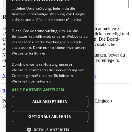
... deine Unterstützung, indem du die
finanziell notwendige Werbung von Google
Registrieren
zulässt und auf "alle akzeptieren" klickst!
Du musst in diesem Forum registriert sein, um dich anmelden zu
Diese Cookies sind wichtig, um u.a. die
können. Die Registrierung ist in wenigen Augenblicken erledigt und
Benutzerfreundlichkeit unserer Webseite zu
ermöglicht dir, auf weitere Funktionen zuzugreifen. Die Board-
verbessern und die Werbung von Google
Administration kann registrierten Benutzern auch zusätzliche
zuzulassen. Denn nur so können wir unsere
Berechtigungen zuweisen. Beachte bitte unsere
Webseite fortführen.
Nutzungsbedingungen und die verwandten Regelungen, bevor du
dich registrierst. Bitte beachte auch die jeweiligen Forenregeln,
Durch die weitere Nutzung unserer
wenn du dich in diesem Board bewegst.
Webseite stimmst du der Verwendung von
Nutzungsbedingungen
|
Datenschutzerklärung
Cookies gemäß unserer Richtlinie zu.
Weitere Informationen
ALLE PARTNER ANZEIGEN
Registrieren
Powered by
phpBB
® Forum Software © phpBB Limited •
ALLE AKZEPTIEREN
Deutsche Übersetzung durch
phpBB.de
OPTIONALE ABLEHNEN
DETAILS ANZEIGEN