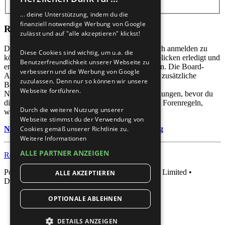
... deine Unterstützung, indem du die
finanziell notwendige Werbung von Google
Registrieren
zulässt und auf "alle akzeptieren" klickst!
Du musst in diesem Forum registriert sein, um dich anmelden zu
Diese Cookies sind wichtig, um u.a. die
können. Die Registrierung ist in wenigen Augenblicken erledigt und
Benutzerfreundlichkeit unserer Webseite zu
ermöglicht dir, auf weitere Funktionen zuzugreifen. Die Board-
verbessern und die Werbung von Google
Administration kann registrierten Benutzern auch zusätzliche
zuzulassen. Denn nur so können wir unsere
Berechtigungen zuweisen. Beachte bitte unsere
Webseite fortführen.
Nutzungsbedingungen und die verwandten Regelungen, bevor du
dich registrierst. Bitte beachte auch die jeweiligen Forenregeln,
Durch die weitere Nutzung unserer
wenn du dich in diesem Board bewegst.
Webseite stimmst du der Verwendung von
Nutzungsbedingungen
|
Datenschutzerklärung
Cookies gemäß unserer Richtlinie zu.
Weitere Informationen
ALLE PARTNER ANZEIGEN
Registrieren
Powered by
phpBB
® Forum Software © phpBB Limited •
ALLE AKZEPTIEREN
Deutsche Übersetzung durch
phpBB.de
OPTIONALE ABLEHNEN
DETAILS ANZEIGEN