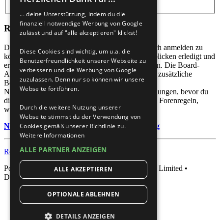
... deine Unterstützung, indem du die
finanziell notwendige Werbung von Google
Registrieren
zulässt und auf "alle akzeptieren" klickst!
Du musst in diesem Forum registriert sein, um dich anmelden zu
Diese Cookies sind wichtig, um u.a. die
können. Die Registrierung ist in wenigen Augenblicken erledigt und
Benutzerfreundlichkeit unserer Webseite zu
ermöglicht dir, auf weitere Funktionen zuzugreifen. Die Board-
verbessern und die Werbung von Google
Administration kann registrierten Benutzern auch zusätzliche
zuzulassen. Denn nur so können wir unsere
Berechtigungen zuweisen. Beachte bitte unsere
Webseite fortführen.
Nutzungsbedingungen und die verwandten Regelungen, bevor du
dich registrierst. Bitte beachte auch die jeweiligen Forenregeln,
Durch die weitere Nutzung unserer
wenn du dich in diesem Board bewegst.
Webseite stimmst du der Verwendung von
Nutzungsbedingungen
|
Datenschutzerklärung
Cookies gemäß unserer Richtlinie zu.
Weitere Informationen
ALLE PARTNER ANZEIGEN
Registrieren
Powered by
phpBB
® Forum Software © phpBB Limited •
ALLE AKZEPTIEREN
Deutsche Übersetzung durch
phpBB.de
OPTIONALE ABLEHNEN
DETAILS ANZEIGEN