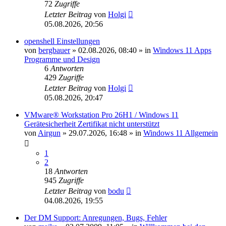
72
Zugriffe
Letzter Beitrag
von
Holgi
05.08.2026, 20:56
openshell Einstellungen
von
bergbauer
»
02.08.2026, 08:40
» in
Windows 11 Apps
Programme und Design
6
Antworten
429
Zugriffe
Letzter Beitrag
von
Holgi
05.08.2026, 20:47
VMware® Workstation Pro 26H1 / Windows 11
Gerätesicherheit Zertifikat nicht unterstützt
von
Airgun
»
29.07.2026, 16:48
» in
Windows 11 Allgemein
1
2
18
Antworten
945
Zugriffe
Letzter Beitrag
von
bodu
04.08.2026, 19:55
Der DM Support: Anregungen, Bugs, Fehler