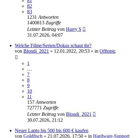
81
82
83
1231
Antworten
1400813
Zugriffe
Letzter Beitrag
von
Harry S
31.07.2026, 04:07
Welche Filme/Serien/Dokus schaut ihr?
von
Blondi_2021
»
12.01.2022, 20:53
» in
Offtopic
1
…
7
8
9
10
11
157
Antworten
727771
Zugriffe
Letzter Beitrag
von
Blondi_2021
30.07.2026, 21:12
Neuer Lapto bis 500 bis 600 € kaufen
von
Goldfisch
»
21.07.2026, 17:50
» in
Hardware-Support