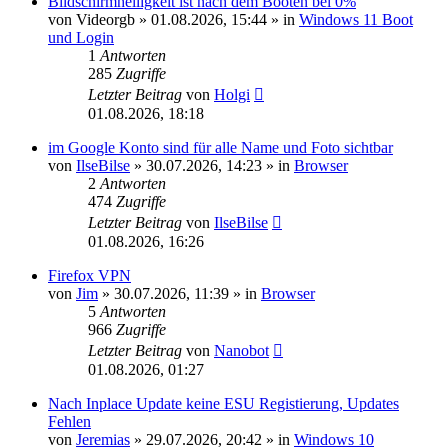
Bildschirmhelligkeit ist nach dem Booten bei 0%
von
Videorgb
»
01.08.2026, 15:44
» in
Windows 11 Boot
und Login
1
Antworten
285
Zugriffe
Letzter Beitrag
von
Holgi
01.08.2026, 18:18
im Google Konto sind für alle Name und Foto sichtbar
von
IlseBilse
»
30.07.2026, 14:23
» in
Browser
2
Antworten
474
Zugriffe
Letzter Beitrag
von
IlseBilse
01.08.2026, 16:26
Firefox VPN
von
Jim
»
30.07.2026, 11:39
» in
Browser
5
Antworten
966
Zugriffe
Letzter Beitrag
von
Nanobot
01.08.2026, 01:27
Nach Inplace Update keine ESU Registierung, Updates
Fehlen
von
Jeremias
»
29.07.2026, 20:42
» in
Windows 10