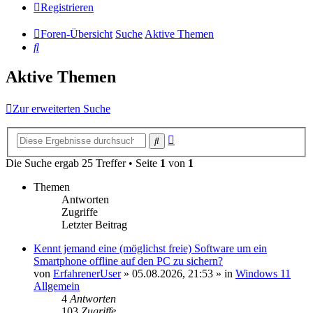
Registrieren
Foren-Übersicht
Suche
Aktive Themen
Suche
Aktive Themen
Zur erweiterten Suche
Erweiterte
Suche
Suche
Die Suche ergab 25 Treffer • Seite
1
von
1
Themen
Antworten
Zugriffe
Letzter Beitrag
Kennt jemand eine (möglichst freie) Software um ein
Smartphone offline auf den PC zu sichern?
von
ErfahrenerUser
»
05.08.2026, 21:53
» in
Windows 11
Allgemein
4
Antworten
103
Zugriffe