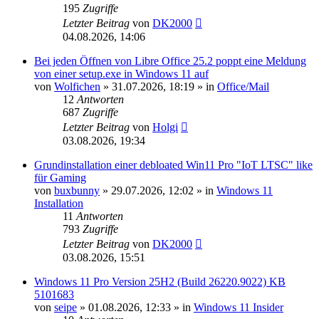
195
Zugriffe
Letzter Beitrag
von
DK2000
04.08.2026, 14:06
Bei jeden Öffnen von Libre Office 25.2 poppt eine Meldung
von einer setup.exe in Windows 11 auf
von
Wolfichen
»
31.07.2026, 18:19
» in
Office/Mail
12
Antworten
687
Zugriffe
Letzter Beitrag
von
Holgi
03.08.2026, 19:34
Grundinstallation einer debloated Win11 Pro "IoT LTSC" like
für Gaming
von
buxbunny
»
29.07.2026, 12:02
» in
Windows 11
Installation
11
Antworten
793
Zugriffe
Letzter Beitrag
von
DK2000
03.08.2026, 15:51
Windows 11 Pro Version 25H2 (Build 26220.9022) KB
5101683
von
seipe
»
01.08.2026, 12:33
» in
Windows 11 Insider