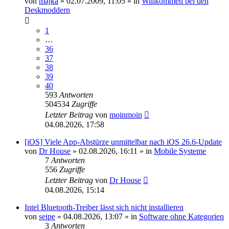
von
majka
»
02.07.2009, 11:05
» in
Willkommen bei den
Deskmoddern
1
…
36
37
38
39
40
593
Antworten
504534
Zugriffe
Letzter Beitrag
von
moinmoin
04.08.2026, 17:58
[iOS] Viele App-Abstürze unmittelbar nach iOS 26.6-Update
von
Dr House
»
02.08.2026, 16:11
» in
Mobile Systeme
7
Antworten
556
Zugriffe
Letzter Beitrag
von
Dr House
04.08.2026, 15:14
Intel Bluetooth-Treiber lässt sich nicht installieren
von
seipe
»
04.08.2026, 13:07
» in
Software ohne Kategorien
3
Antworten