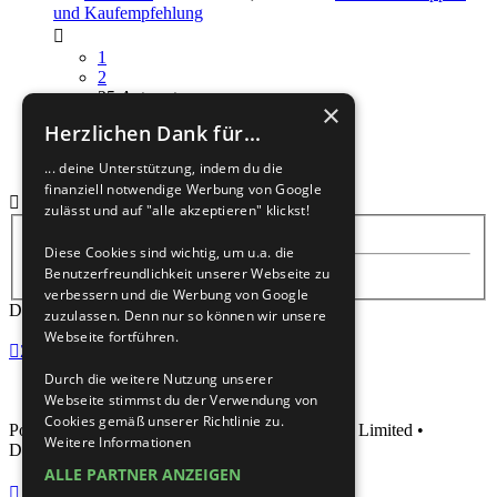
und Kaufempfehlung
1
2
25
Antworten
×
3862
Zugriffe
Herzlichen Dank für...
Letzter Beitrag
von
Opa Olaf
30.07.2026, 17:25
... deine Unterstützung, indem du die
finanziell notwendige Werbung von Google
zulässt und auf "alle akzeptieren" klickst!
Anzeigen:
Diese Cookies sind wichtig, um u.a. die
Benutzerfreundlichkeit unserer Webseite zu
verbessern und die Werbung von Google
Die Suche ergab 25 Treffer • Seite
1
von
1
zuzulassen. Denn nur so können wir unsere
Webseite fortführen.
Zur erweiterten Suche
Durch die weitere Nutzung unserer
Webseite stimmst du der Verwendung von
Cookies gemäß unserer Richtlinie zu.
Powered by
phpBB
® Forum Software © phpBB Limited •
Weitere Informationen
Deutsche Übersetzung durch
phpBB.de
ALLE PARTNER ANZEIGEN