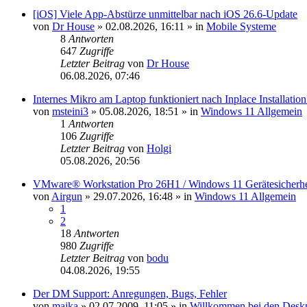
[iOS] Viele App-Abstürze unmittelbar nach iOS 26.6-Update
von
Dr House
»
02.08.2026, 16:11
» in
Mobile Systeme
8
Antworten
647
Zugriffe
Letzter Beitrag
von
Dr House
06.08.2026, 07:46
Internes Mikro am Laptop funktioniert nach Inplace Installatio
von
msteini3
»
05.08.2026, 18:51
» in
Windows 11 Allgemein
1
Antworten
106
Zugriffe
Letzter Beitrag
von
Holgi
05.08.2026, 20:56
VMware® Workstation Pro 26H1 / Windows 11 Gerätesicherheit Z
von
Airgun
»
29.07.2026, 16:48
» in
Windows 11 Allgemein
1
2
18
Antworten
980
Zugriffe
Letzter Beitrag
von
bodu
04.08.2026, 19:55
Der DM Support: Anregungen, Bugs, Fehler
von
majka
»
02.07.2009, 11:05
» in
Willkommen bei den Des