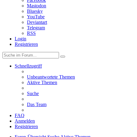
Facebook
Mastodon
Bluesky
YouTube
Deviantart
Telegram
RSS
Login
Registrieren
Schnellzugriff
Unbeantwortete Themen
Aktive Themen
Suche
Das Team
FAQ
Anmelden
Registrieren
Foren-Übersicht
Suche
Aktive Themen