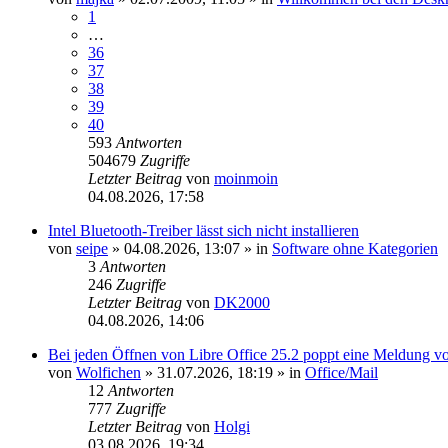
1
…
36
37
38
39
40
593
Antworten
504679
Zugriffe
Letzter Beitrag
von
moinmoin
04.08.2026, 17:58
Intel Bluetooth-Treiber lässt sich nicht installieren
von
seipe
»
04.08.2026, 13:07
» in
Software ohne Kategorien
3
Antworten
246
Zugriffe
Letzter Beitrag
von
DK2000
04.08.2026, 14:06
Bei jeden Öffnen von Libre Office 25.2 poppt eine Meldung vo
von
Wolfichen
»
31.07.2026, 18:19
» in
Office/Mail
12
Antworten
777
Zugriffe
Letzter Beitrag
von
Holgi
03.08.2026, 19:34