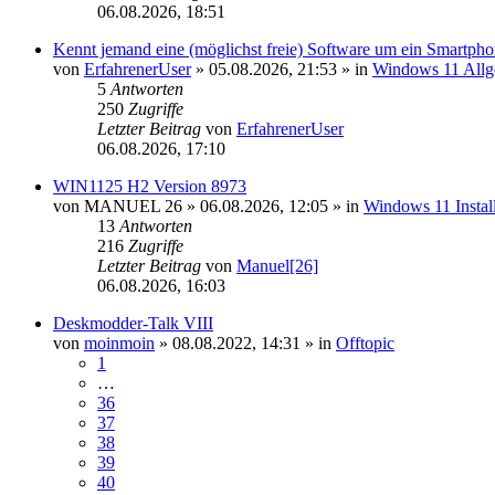
06.08.2026, 18:51
Kennt jemand eine (möglichst freie) Software um ein Smartphon
von
ErfahrenerUser
»
05.08.2026, 21:53
» in
Windows 11 Allg
5
Antworten
250
Zugriffe
Letzter Beitrag
von
ErfahrenerUser
06.08.2026, 17:10
WIN1125 H2 Version 8973
von
MANUEL 26
»
06.08.2026, 12:05
» in
Windows 11 Install
13
Antworten
216
Zugriffe
Letzter Beitrag
von
Manuel[26]
06.08.2026, 16:03
Deskmodder-Talk VIII
von
moinmoin
»
08.08.2022, 14:31
» in
Offtopic
1
…
36
37
38
39
40