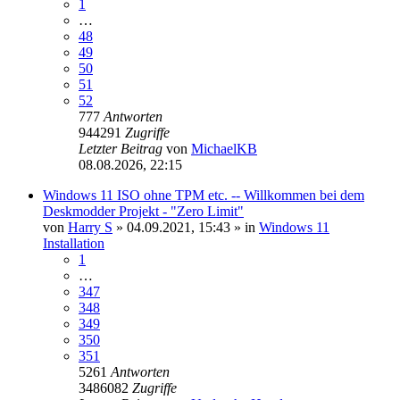
1
…
48
49
50
51
52
777
Antworten
944291
Zugriffe
Letzter Beitrag
von
MichaelKB
08.08.2026, 22:15
Windows 11 ISO ohne TPM etc. -- Willkommen bei dem
Deskmodder Projekt - "Zero Limit"
von
Harry S
»
04.09.2021, 15:43
» in
Windows 11
Installation
1
…
347
348
349
350
351
5261
Antworten
3486082
Zugriffe