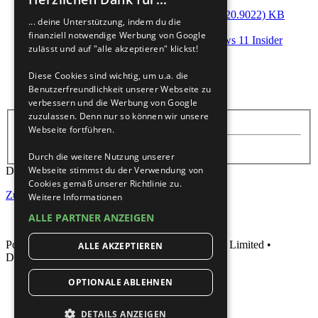
Windows 11 Pro Version 25H2 (Build 26220.9022) KB
... deine Unterstützung, indem du die
5101683
finanziell notwendige Werbung von Google
von
seipe
»
01.08.2026, 12:33
» in
Windows 11 Insider
zulässt und auf "alle akzeptieren" klickst!
10
Antworten
1057
Zugriffe
Diese Cookies sind wichtig, um u.a. die
Letzter Beitrag
von
Harzer
Benutzerfreundlichkeit unserer Webseite zu
03.08.2026, 15:18
verbessern und die Werbung von Google
zuzulassen. Denn nur so können wir unsere
Anzeigen:
Webseite fortführen.
Durch die weitere Nutzung unserer
Webseite stimmst du der Verwendung von
Die Suche ergab 24 Treffer • Seite
1
von
1
Cookies gemäß unserer Richtlinie zu.
Zur erweiterten Suche
Weitere Informationen
ALLE PARTNER ANZEIGEN
Powered by
phpBB
® Forum Software © phpBB Limited •
ALLE AKZEPTIEREN
Deutsche Übersetzung durch
phpBB.de
OPTIONALE ABLEHNEN
DETAILS ANZEIGEN