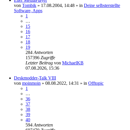
Euer MediaPlayer
von
Tombik
»
17.08.2004, 14:48
» in
Deine selbsterstellte
Software, Apps
1
…
15
16
17
18
19
284
Antworten
157396
Zugriffe
Letzter Beitrag
von
MichaelKB
07.08.2026, 15:36
Deskmodder-Talk VIII
von
moinmoin
»
08.08.2022, 14:31
» in
Offtopic
1
…
36
37
38
39
40
594
Antworten