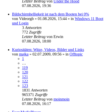
Letzter Beitrag
von
Under the Hood
07.08.2026, 19:36
Bildschirmhelligkeit ist nach dem Booten bei 0%
von
Videorgb
»
01.08.2026, 15:44
» in
Windows 11 Boot
und Login
3
Antworten
772
Zugriffe
Letzter Beitrag
von
Erwin
07.08.2026, 18:00
Kuriositäten: Witze, Videos, Bilder und Links
von
majka
»
02.07.2009, 09:56
» in
Offtopic
1
…
119
120
121
122
123
1831
Antworten
965371
Zugriffe
Letzter Beitrag
von
moinmoin
07.08.2026, 16:17