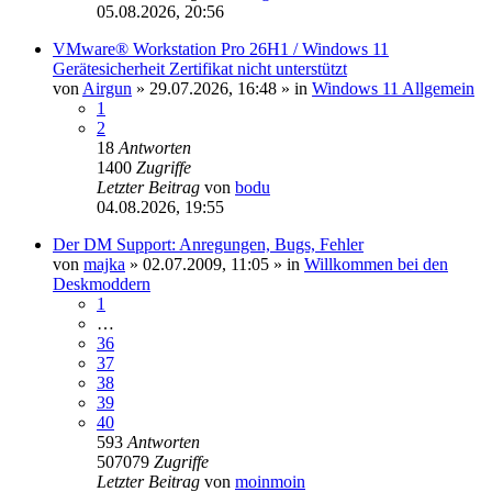
05.08.2026, 20:56
VMware® Workstation Pro 26H1 / Windows 11
Gerätesicherheit Zertifikat nicht unterstützt
von
Airgun
»
29.07.2026, 16:48
» in
Windows 11 Allgemein
1
2
18
Antworten
1400
Zugriffe
Letzter Beitrag
von
bodu
04.08.2026, 19:55
Der DM Support: Anregungen, Bugs, Fehler
von
majka
»
02.07.2009, 11:05
» in
Willkommen bei den
Deskmoddern
1
…
36
37
38
39
40
593
Antworten
507079
Zugriffe
Letzter Beitrag
von
moinmoin