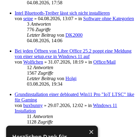
04.08.2026, 17:58
Intel Bluetooth-Treiber lässt sich nicht installieren
von
seipe
»
04.08.2026, 13:07
» in
Software ohne Kategorien
3
Antworten
776
Zugriffe
Letzter Beitrag
von
DK2000
04.08.2026, 14:06
Bei jeden Öffnen von Libre Office 25.2 poppt eine Meldung
von einer setup.exe in Windows 11 auf
von
Wolfichen
»
31.07.2026, 18:19
» in
Office/Mail
12
Antworten
1567
Zugriffe
Letzter Beitrag
von
Holgi
03.08.2026, 19:34
Grundinstallation einer debloated Win11 Pro "IoT LTSC" like
für Gaming
von
buxbunny
»
29.07.2026, 12:02
» in
Windows 11
Installation
11
Antworten
1128
Zugriffe
Letzter Beitrag
von
DK2000
×
03.08.2026, 15:51
Herzlichen Dank für...