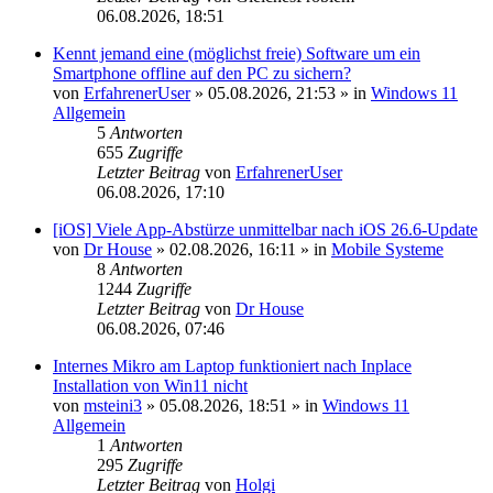
06.08.2026, 18:51
Kennt jemand eine (möglichst freie) Software um ein
Smartphone offline auf den PC zu sichern?
von
ErfahrenerUser
»
05.08.2026, 21:53
» in
Windows 11
Allgemein
5
Antworten
655
Zugriffe
Letzter Beitrag
von
ErfahrenerUser
06.08.2026, 17:10
[iOS] Viele App-Abstürze unmittelbar nach iOS 26.6-Update
von
Dr House
»
02.08.2026, 16:11
» in
Mobile Systeme
8
Antworten
1244
Zugriffe
Letzter Beitrag
von
Dr House
06.08.2026, 07:46
Internes Mikro am Laptop funktioniert nach Inplace
Installation von Win11 nicht
von
msteini3
»
05.08.2026, 18:51
» in
Windows 11
Allgemein
1
Antworten
295
Zugriffe
Letzter Beitrag
von
Holgi