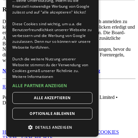
... deine Unterstützung, indem du die
finanziell notwendige Werbung von Google
Registrieren
zulässt und auf "alle akzeptieren" klickst!
Du musst in diesem Forum registriert sein, um dich anmelden zu
Diese Cookies sind wichtig, um u.a. die
können. Die Registrierung ist in wenigen Augenblicken erledigt und
Benutzerfreundlichkeit unserer Webseite zu
ermöglicht dir, auf weitere Funktionen zuzugreifen. Die Board-
verbessern und die Werbung von Google
Administration kann registrierten Benutzern auch zusätzliche
zuzulassen. Denn nur so können wir unsere
Berechtigungen zuweisen. Beachte bitte unsere
Webseite fortführen.
Nutzungsbedingungen und die verwandten Regelungen, bevor du
dich registrierst. Bitte beachte auch die jeweiligen Forenregeln,
Durch die weitere Nutzung unserer
wenn du dich in diesem Board bewegst.
Webseite stimmst du der Verwendung von
Nutzungsbedingungen
|
Datenschutzerklärung
Cookies gemäß unserer Richtlinie zu.
Weitere Informationen
ALLE PARTNER ANZEIGEN
Registrieren
Powered by
phpBB
® Forum Software © phpBB Limited •
ALLE AKZEPTIEREN
Deutsche Übersetzung durch
phpBB.de
OPTIONALE ABLEHNEN
DETAILS ANZEIGEN
HOME
IMPRESSUM
DATENSCHUTZ
COOKIES
TEAM
GESCHICHTE