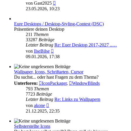
Neuester
von
Gast2025
Beitrag
23.05.2026, 10:23
Eure Desktops / Desktop-Styling-Contest (DSC)
Präsentiere deinen Desktop
211
Themen
33287
Beiträge
Letzter Beitrag
Re: Euer Desktop 2017-2027 ..…
Neuester
von
IlseBilse
Beitrag
09.01.2026, 17:38
Wallpaper, Icons, Schriftarten, Cursor
Du suchst... oder hast Fragen zu dem Thema?
Unterforen:
IconPackager
,
WindowBlinds
793
Themen
7723
Beiträge
Letzter Beitrag
Re: Links zu Wallpapern
Neuester
von
akone
Beitrag
21.12.2025, 22:35
Selbsterstellte Icons