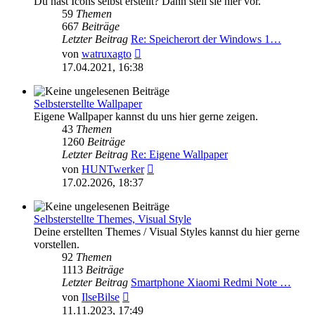
Du hast Icons selbst erstellt? Dann stell sie hier vor.
59
Themen
667
Beiträge
Letzter Beitrag
Re: Speicherort der Windows 1…
Neuester
von
watruxagto
Beitrag
17.04.2021, 16:38
Selbsterstellte Wallpaper
Eigene Wallpaper kannst du uns hier gerne zeigen.
43
Themen
1260
Beiträge
Letzter Beitrag
Re: Eigene Wallpaper
Neuester
von
HUNTwerker
Beitrag
17.02.2026, 18:37
Selbsterstellte Themes, Visual Style
Deine erstellten Themes / Visual Styles kannst du hier gerne
vorstellen.
92
Themen
1113
Beiträge
Letzter Beitrag
Smartphone Xiaomi Redmi Note …
Neuester
von
IlseBilse
Beitrag
11.11.2023, 17:49