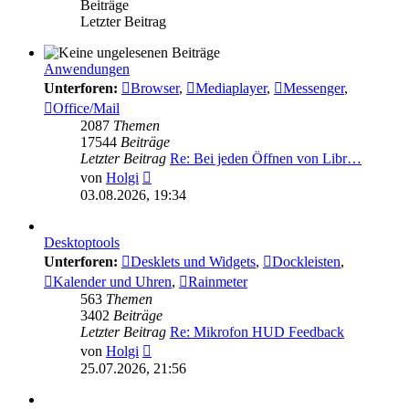
Beiträge
Letzter Beitrag
Anwendungen
Unterforen:
Browser
,
Mediaplayer
,
Messenger
,
Office/Mail
2087
Themen
17544
Beiträge
Letzter Beitrag
Re: Bei jeden Öffnen von Libr…
Neuester
von
Holgi
Beitrag
03.08.2026, 19:34
Desktoptools
Unterforen:
Desklets und Widgets
,
Dockleisten
,
Kalender und Uhren
,
Rainmeter
563
Themen
3402
Beiträge
Letzter Beitrag
Re: Mikrofon HUD Feedback
Neuester
von
Holgi
Beitrag
25.07.2026, 21:56