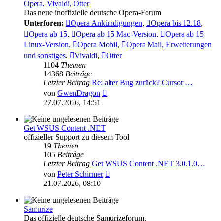
Opera, Vivaldi, Otter
Das neue inoffizielle deutsche Opera-Forum
Unterforen:
Opera Ankündigungen
,
Opera bis 12.18
,
Opera ab 15
,
Opera ab 15 Mac-Version
,
Opera ab 15
Linux-Version
,
Opera Mobil
,
Opera Mail, Erweiterungen
und sonstiges
,
Vivaldi
,
Otter
1104
Themen
14368
Beiträge
Letzter Beitrag
Re: alter Bug zurück? Cursor …
Neuester
von
GwenDragon
Beitrag
27.07.2026, 14:51
Get WSUS Content .NET
offizieller Support zu diesem Tool
19
Themen
105
Beiträge
Letzter Beitrag
Get WSUS Content .NET 3.0.1.0…
Neuester
von
Peter Schirmer
Beitrag
21.07.2026, 08:10
Samurize
Das offizielle deutsche Samurizeforum.