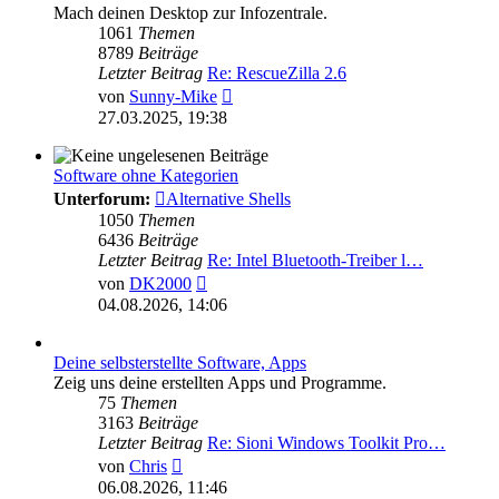
Mach deinen Desktop zur Infozentrale.
1061
Themen
8789
Beiträge
Letzter Beitrag
Re: RescueZilla 2.6
Neuester
von
Sunny-Mike
Beitrag
27.03.2025, 19:38
Software ohne Kategorien
Unterforum:
Alternative Shells
1050
Themen
6436
Beiträge
Letzter Beitrag
Re: Intel Bluetooth-Treiber l…
Neuester
von
DK2000
Beitrag
04.08.2026, 14:06
Deine selbsterstellte Software, Apps
Zeig uns deine erstellten Apps und Programme.
75
Themen
3163
Beiträge
Letzter Beitrag
Re: Sioni Windows Toolkit Pro…
Neuester
von
Chris
Beitrag
06.08.2026, 11:46