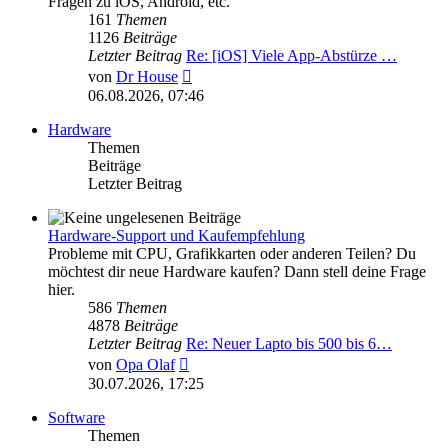
Fragen zu iOS, Android, etc.
161
Themen
1126
Beiträge
Letzter Beitrag
Re: [iOS] Viele App-Abstürze …
Neuester
von
Dr House
Beitrag
06.08.2026, 07:46
Hardware
Themen
Beiträge
Letzter Beitrag
Hardware-Support und Kaufempfehlung
Probleme mit CPU, Grafikkarten oder anderen Teilen? Du
möchtest dir neue Hardware kaufen? Dann stell deine Frage
hier.
586
Themen
4878
Beiträge
Letzter Beitrag
Re: Neuer Lapto bis 500 bis 6…
Neuester
von
Opa Olaf
Beitrag
30.07.2026, 17:25
Software
Themen