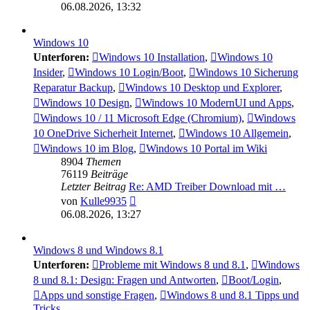
Beitrag
06.08.2026, 13:32
Windows 10
Unterforen:
Windows 10 Installation
,
Windows 10
Insider
,
Windows 10 Login/Boot
,
Windows 10 Sicherung
Reparatur Backup
,
Windows 10 Desktop und Explorer
,
Windows 10 Design
,
Windows 10 ModernUI und Apps
,
Windows 10 / 11 Microsoft Edge (Chromium)
,
Windows
10 OneDrive Sicherheit Internet
,
Windows 10 Allgemein
,
Windows 10 im Blog
,
Windows 10 Portal im Wiki
8904
Themen
76119
Beiträge
Letzter Beitrag
Re: AMD Treiber Download mit …
Neuester
von
Kulle9935
Beitrag
06.08.2026, 13:27
Windows 8 und Windows 8.1
Unterforen:
Probleme mit Windows 8 und 8.1
,
Windows
8 und 8.1: Design: Fragen und Antworten
,
Boot/Login
,
Apps und sonstige Fragen
,
Windows 8 und 8.1 Tipps und
Tricks