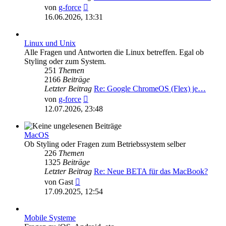
Neuester
von
g-force
Beitrag
16.06.2026, 13:31
Linux und Unix
Alle Fragen und Antworten die Linux betreffen. Egal ob
Styling oder zum System.
251
Themen
2166
Beiträge
Letzter Beitrag
Re: Google ChromeOS (Flex) je…
Neuester
von
g-force
Beitrag
12.07.2026, 23:48
MacOS
Ob Styling oder Fragen zum Betriebssystem selber
226
Themen
1325
Beiträge
Letzter Beitrag
Re: Neue BETA für das MacBook?
Neuester
von
Gast
Beitrag
17.09.2025, 12:54
Mobile Systeme