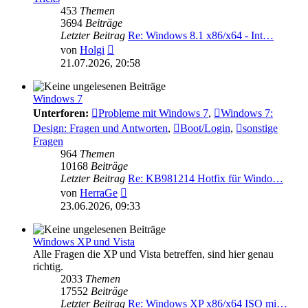
453
Themen
3694
Beiträge
Letzter Beitrag
Re: Windows 8.1 x86/x64 - Int…
Neuester
von
Holgi
Beitrag
21.07.2026, 20:58
Windows 7
Unterforen:
Probleme mit Windows 7
,
Windows 7:
Design: Fragen und Antworten
,
Boot/Login
,
sonstige
Fragen
964
Themen
10168
Beiträge
Letzter Beitrag
Re: KB981214 Hotfix für Windo…
Neuester
von
HerraGe
Beitrag
23.06.2026, 09:33
Windows XP und Vista
Alle Fragen die XP und Vista betreffen, sind hier genau
richtig.
2033
Themen
17552
Beiträge
Letzter Beitrag
Re: Windows XP x86/x64 ISO mi…