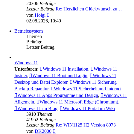
20306
Beiträge
Letzter Beitrag
Re: Herzlichen Glückwunsch zu…
Neuester
von
Holgi
Beitrag
02.08.2026, 10:49
Betriebssystem
Themen
Beiträge
Letzter Beitrag
Windows 11
Unterforen:
Windows 11 Installation
,
Windows 11
Insider
,
Windows 11 Boot und Login
,
Windows 11
Desktop und Datei Explorer
,
Windows 11 Sicherung
Backup Reparatur
,
Windows 11 Sicherheit und Internet
,
Windows 11 Apps Programme und Design
,
Windows 11
Allgemein
,
Windows 11 Microsoft Edge (Chromium)
,
Windows 11 im Blog
,
Windows 11 Portal im Wiki
3910
Themen
41952
Beiträge
Letzter Beitrag
Re: WIN1125 H2 Version 8973
Neuester
von
DK2000