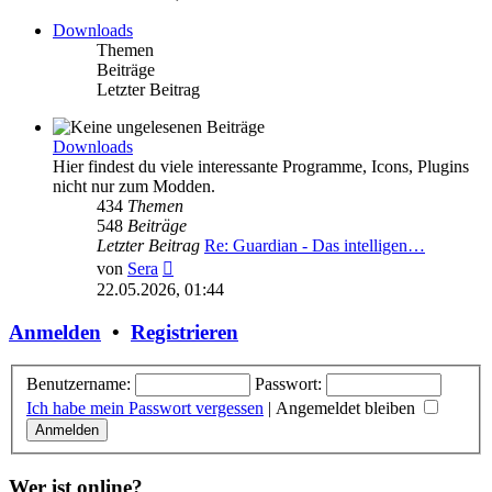
Downloads
Themen
Beiträge
Letzter Beitrag
Downloads
Hier findest du viele interessante Programme, Icons, Plugins
nicht nur zum Modden.
434
Themen
548
Beiträge
Letzter Beitrag
Re: Guardian - Das intelligen…
Neuester
von
Sera
Beitrag
22.05.2026, 01:44
Anmelden
•
Registrieren
Benutzername:
Passwort:
Ich habe mein Passwort vergessen
|
Angemeldet bleiben
Wer ist online?