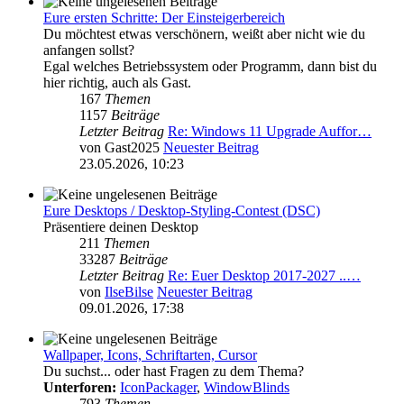
Eure ersten Schritte: Der Einsteigerbereich
Du möchtest etwas verschönern, weißt aber nicht wie du
anfangen sollst?
Egal welches Betriebssystem oder Programm, dann bist du
hier richtig, auch als Gast.
167
Themen
1157
Beiträge
Letzter Beitrag
Re: Windows 11 Upgrade Auffor…
von
Gast2025
Neuester Beitrag
23.05.2026, 10:23
Eure Desktops / Desktop-Styling-Contest (DSC)
Präsentiere deinen Desktop
211
Themen
33287
Beiträge
Letzter Beitrag
Re: Euer Desktop 2017-2027 ..…
von
IlseBilse
Neuester Beitrag
09.01.2026, 17:38
Wallpaper, Icons, Schriftarten, Cursor
Du suchst... oder hast Fragen zu dem Thema?
Unterforen:
IconPackager
,
WindowBlinds
793
Themen