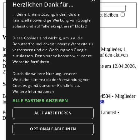
Herzlichen Dank für...
Benutzername:
Passwort:
... deine Unterstützung, indem du die
Ich habe mein Passwort vergessen
|
Angemeldet bleiben
finanziell notwendige Werbung von Google
zulässt und auf "alle akzeptieren" klickst!
Wer ist online?
Diese Cookies sind wichtig, um u.a. die
Benutzerfreundlichkeit unserer Webseite zu
Insgesamt sind
256
Besucher online: 23 sichtbare Mitglieder, 1
verbessern und die Werbung von Google
unsichtbares Mitglied und 232 Gäste (basierend auf den aktiven
zuzulassen. Denn nur so können wir unsere
Besuchern der letzten 15 Minuten)
Webseite fortführen.
Der Besucherrekord liegt bei
46033
Besuchern, die am 12.04.2026,
21:07 gleichzeitig online waren.
Durch die weitere Nutzung unserer
Webseite stimmst du der Verwendung von
Statistik
Cookies gemäß unserer Richtlinie zu.
Weitere Informationen
Beiträge insgesamt
461105
• Themen insgesamt
34534
• Mitglieder
ALLE PARTNER ANZEIGEN
insgesamt
53952
• Unser neuestes Mitglied:
Poet68
Powered by
phpBB
® Forum Software © phpBB Limited •
ALLE AKZEPTIEREN
Deutsche Übersetzung durch
phpBB.de
OPTIONALE ABLEHNEN