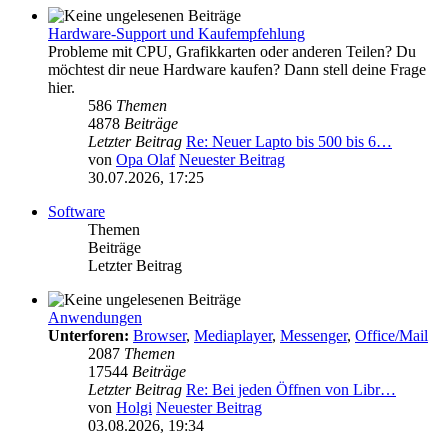
Hardware-Support und Kaufempfehlung
Probleme mit CPU, Grafikkarten oder anderen Teilen? Du
möchtest dir neue Hardware kaufen? Dann stell deine Frage
hier.
586
Themen
4878
Beiträge
Letzter Beitrag
Re: Neuer Lapto bis 500 bis 6…
von
Opa Olaf
Neuester Beitrag
30.07.2026, 17:25
Software
Themen
Beiträge
Letzter Beitrag
Anwendungen
Unterforen:
Browser
,
Mediaplayer
,
Messenger
,
Office/Mail
2087
Themen
17544
Beiträge
Letzter Beitrag
Re: Bei jeden Öffnen von Libr…
von
Holgi
Neuester Beitrag
03.08.2026, 19:34