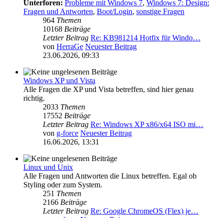
Unterforen:
Probleme mit Windows 7
,
Windows 7: Design:
Fragen und Antworten
,
Boot/Login
,
sonstige Fragen
964
Themen
10168
Beiträge
Letzter Beitrag
Re: KB981214 Hotfix für Windo…
von
HerraGe
Neuester Beitrag
23.06.2026, 09:33
Windows XP und Vista
Alle Fragen die XP und Vista betreffen, sind hier genau
richtig.
2033
Themen
17552
Beiträge
Letzter Beitrag
Re: Windows XP x86/x64 ISO mi…
von
g-force
Neuester Beitrag
16.06.2026, 13:31
Linux und Unix
Alle Fragen und Antworten die Linux betreffen. Egal ob
Styling oder zum System.
251
Themen
2166
Beiträge
Letzter Beitrag
Re: Google ChromeOS (Flex) je…