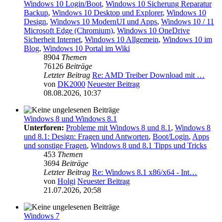
Windows 10 Login/Boot
,
Windows 10 Sicherung Reparatur
Backup
,
Windows 10 Desktop und Explorer
,
Windows 10
Design
,
Windows 10 ModernUI und Apps
,
Windows 10 / 11
Microsoft Edge (Chromium)
,
Windows 10 OneDrive
Sicherheit Internet
,
Windows 10 Allgemein
,
Windows 10 im
Blog
,
Windows 10 Portal im Wiki
8904
Themen
76126
Beiträge
Letzter Beitrag
Re: AMD Treiber Download mit …
von
DK2000
Neuester Beitrag
08.08.2026, 10:37
Windows 8 und Windows 8.1
Unterforen:
Probleme mit Windows 8 und 8.1
,
Windows 8
und 8.1: Design: Fragen und Antworten
,
Boot/Login
,
Apps
und sonstige Fragen
,
Windows 8 und 8.1 Tipps und Tricks
453
Themen
3694
Beiträge
Letzter Beitrag
Re: Windows 8.1 x86/x64 - Int…
von
Holgi
Neuester Beitrag
21.07.2026, 20:58
Windows 7