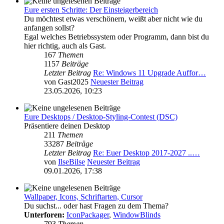
Eure ersten Schritte: Der Einsteigerbereich
Du möchtest etwas verschönern, weißt aber nicht wie du
anfangen sollst?
Egal welches Betriebssystem oder Programm, dann bist du
hier richtig, auch als Gast.
167
Themen
1157
Beiträge
Letzter Beitrag
Re: Windows 11 Upgrade Auffor…
von
Gast2025
Neuester Beitrag
23.05.2026, 10:23
Eure Desktops / Desktop-Styling-Contest (DSC)
Präsentiere deinen Desktop
211
Themen
33287
Beiträge
Letzter Beitrag
Re: Euer Desktop 2017-2027 ..…
von
IlseBilse
Neuester Beitrag
09.01.2026, 17:38
Wallpaper, Icons, Schriftarten, Cursor
Du suchst... oder hast Fragen zu dem Thema?
Unterforen:
IconPackager
,
WindowBlinds
793
Themen