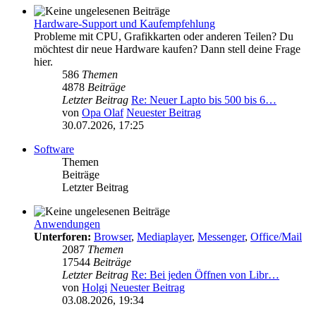
Hardware-Support und Kaufempfehlung
Probleme mit CPU, Grafikkarten oder anderen Teilen? Du
möchtest dir neue Hardware kaufen? Dann stell deine Frage
hier.
586
Themen
4878
Beiträge
Letzter Beitrag
Re: Neuer Lapto bis 500 bis 6…
von
Opa Olaf
Neuester Beitrag
30.07.2026, 17:25
Software
Themen
Beiträge
Letzter Beitrag
Anwendungen
Unterforen:
Browser
,
Mediaplayer
,
Messenger
,
Office/Mail
2087
Themen
17544
Beiträge
Letzter Beitrag
Re: Bei jeden Öffnen von Libr…
von
Holgi
Neuester Beitrag
03.08.2026, 19:34