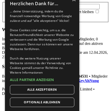
Herzlichen Dank für...
Benutzername:
Passwort:
... deine Unterstützung, indem du die
Ich habe mein Passwort vergessen
|
Angemeldet bleiben
finanziell notwendige Werbung von Google
zulässt und auf "alle akzeptieren" klickst!
Wer ist online?
Diese Cookies sind wichtig, um u.a. die
Benutzerfreundlichkeit unserer Webseite zu
Insgesamt sind
401
Besucher online: 6 sichtbare Mitglieder, 0
verbessern und die Werbung von Google
unsichtbare Mitglieder und 395 Gäste (basierend auf den aktiven
zuzulassen. Denn nur so können wir unsere
Besuchern der letzten 15 Minuten)
Webseite fortführen.
Der Besucherrekord liegt bei
46033
Besuchern, die am 12.04.2026,
21:07 gleichzeitig online waren.
Durch die weitere Nutzung unserer
Webseite stimmst du der Verwendung von
Statistik
Cookies gemäß unserer Richtlinie zu.
Weitere Informationen
Beiträge insgesamt
461000
• Themen insgesamt
34531
• Mitglieder
ALLE PARTNER ANZEIGEN
insgesamt
53926
• Unser neuestes Mitglied:
JahKeyAhNung
Powered by
phpBB
® Forum Software © phpBB Limited •
ALLE AKZEPTIEREN
Deutsche Übersetzung durch
phpBB.de
OPTIONALE ABLEHNEN