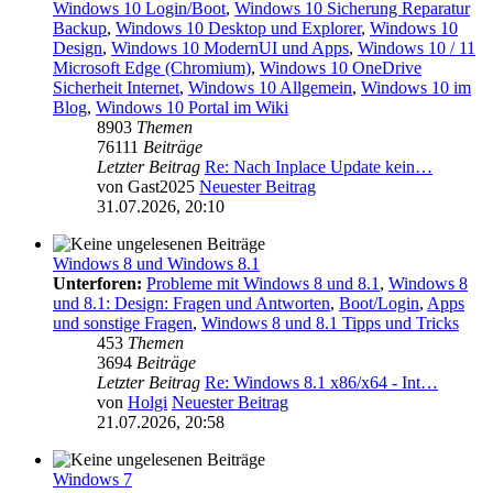
Windows 10 Login/Boot
,
Windows 10 Sicherung Reparatur
Backup
,
Windows 10 Desktop und Explorer
,
Windows 10
Design
,
Windows 10 ModernUI und Apps
,
Windows 10 / 11
Microsoft Edge (Chromium)
,
Windows 10 OneDrive
Sicherheit Internet
,
Windows 10 Allgemein
,
Windows 10 im
Blog
,
Windows 10 Portal im Wiki
8903
Themen
76111
Beiträge
Letzter Beitrag
Re: Nach Inplace Update kein…
von
Gast2025
Neuester Beitrag
31.07.2026, 20:10
Windows 8 und Windows 8.1
Unterforen:
Probleme mit Windows 8 und 8.1
,
Windows 8
und 8.1: Design: Fragen und Antworten
,
Boot/Login
,
Apps
und sonstige Fragen
,
Windows 8 und 8.1 Tipps und Tricks
453
Themen
3694
Beiträge
Letzter Beitrag
Re: Windows 8.1 x86/x64 - Int…
von
Holgi
Neuester Beitrag
21.07.2026, 20:58
Windows 7