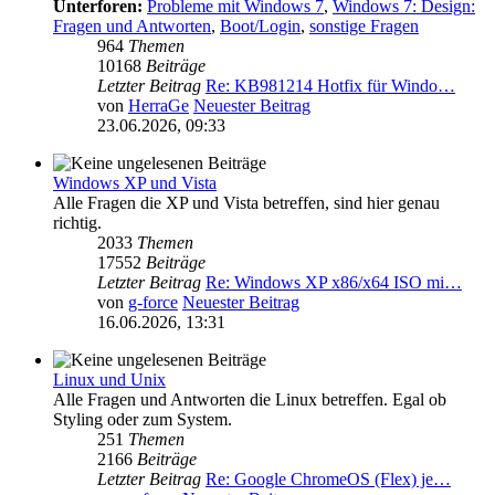
Unterforen:
Probleme mit Windows 7
,
Windows 7: Design:
Fragen und Antworten
,
Boot/Login
,
sonstige Fragen
964
Themen
10168
Beiträge
Letzter Beitrag
Re: KB981214 Hotfix für Windo…
von
HerraGe
Neuester Beitrag
23.06.2026, 09:33
Windows XP und Vista
Alle Fragen die XP und Vista betreffen, sind hier genau
richtig.
2033
Themen
17552
Beiträge
Letzter Beitrag
Re: Windows XP x86/x64 ISO mi…
von
g-force
Neuester Beitrag
16.06.2026, 13:31
Linux und Unix
Alle Fragen und Antworten die Linux betreffen. Egal ob
Styling oder zum System.
251
Themen
2166
Beiträge
Letzter Beitrag
Re: Google ChromeOS (Flex) je…