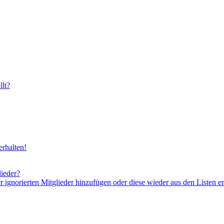
lt?
rhalten!
lieder?
er ignorierten Mitglieder hinzufügen oder diese wieder aus den Listen e