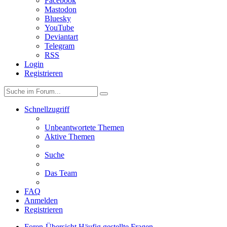
Facebook
Mastodon
Bluesky
YouTube
Deviantart
Telegram
RSS
Login
Registrieren
Schnellzugriff
Unbeantwortete Themen
Aktive Themen
Suche
Das Team
FAQ
Anmelden
Registrieren
Foren-Übersicht
Häufig gestellte Fragen