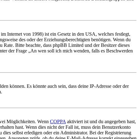
m Internet von 1998) ist ein Gesetz in den USA, welches festlegt,
ungsweise des oder der Erziehungsberechtigten benötigen. Wenn du
nd zu Rate. Bitte beachte, dass phpBB Limited und der Besitzer dieses
 unter der Frage „An wen soll ich mich wenden, falls es Beschwerden
elden können. Es könnte auch sein, dass deine IP-Adresse oder der
n.
 zwei Möglichkeiten. Wenn
COPPA
aktiviert ist und du angegeben hast,
rhalten hast. Wenn dies nicht der Fall ist, muss dein Benutzerkonto
 dies selbst erledigen oder ein Administrator. Bei der Registrierung
ungen. Ansonsten prüfe, ob du deine E-Mail-Adresse korrekt eingegeben