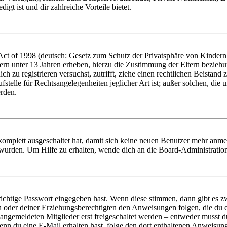
igt ist und dir zahlreiche Vorteile bietet.
t of 1998 (deutsch: Gesetz zum Schutz der Privatsphäre von Kindern i
ern unter 13 Jahren erheben, hierzu die Zustimmung der Eltern bezieh
dich zu registrieren versuchst, zutrifft, ziehe einen rechtlichen Beista
stelle für Rechtsangelegenheiten jeglicher Art ist; außer solchen, die
erden.
 komplett ausgeschaltet hat, damit sich keine neuen Benutzer mehr anm
 wurden. Um Hilfe zu erhalten, wende dich an die Board-Administratio
richtige Passwort eingegeben hast. Wenn diese stimmen, dann gibt es
ern oder deiner Erziehungsberechtigten den Anweisungen folgen, die du e
 angemeldeten Mitglieder erst freigeschaltet werden – entweder musst du
. Wenn du eine E-Mail erhalten hast, folge den dort enthaltenen Anweis