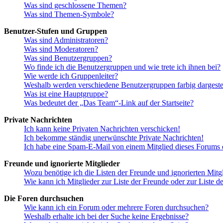
Was sind geschlossene Themen?
Was sind Themen-Symbole?
Benutzer-Stufen und Gruppen
Was sind Administratoren?
Was sind Moderatoren?
Was sind Benutzergruppen?
Wo finde ich die Benutzergruppen und wie trete ich ihnen bei?
Wie werde ich Gruppenleiter?
Weshalb werden verschiedene Benutzergruppen farbig dargestel
Was ist eine Hauptgruppe?
Was bedeutet der „Das Team“-Link auf der Startseite?
Private Nachrichten
Ich kann keine Privaten Nachrichten verschicken!
Ich bekomme ständig unerwünschte Private Nachrichten!
Ich habe eine Spam-E-Mail von einem Mitglied dieses Forums e
Freunde und ignorierte Mitglieder
Wozu benötige ich die Listen der Freunde und ignorierten Mitg
Wie kann ich Mitglieder zur Liste der Freunde oder zur Liste d
Die Foren durchsuchen
Wie kann ich ein Forum oder mehrere Foren durchsuchen?
Weshalb erhalte ich bei der Suche keine Ergebnisse?