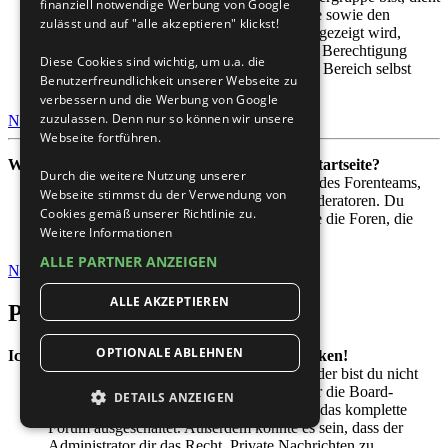
finanziell notwendige Werbung von Google
die Hauptgruppe dazu, deine Gruppenfarbe sowie den
zulässt und auf "alle akzeptieren" klickst!
Gruppenrang, der bei dir standardmäßig angezeigt wird,
festzulegen. Ein Administrator kann dir die Berechtigung
Diese Cookies sind wichtig, um u.a. die
geben, deine Hauptgruppe im persönlichen Bereich selbst
Benutzerfreundlichkeit unserer Webseite zu
festzulegen.
verbessern und die Werbung von Google
zuzulassen. Denn nur so können wir unsere
Nach oben
Webseite fortführen.
Was bedeutet der „Das Team“-Link auf der Startseite?
Durch die weitere Nutzung unserer
Auf dieser Seite findest du eine Auflistung des Forenteams,
Webseite stimmst du der Verwendung von
einschließlich der Administratoren, der Moderatoren. Du
Cookies gemäß unserer Richtlinie zu.
findest hier auch weitere Informationen wie die Foren, die
Weitere Informationen
diese im Einzelnen moderieren.
ALLE PARTNER ANZEIGEN
Nach oben
ALLE AKZEPTIEREN
Private Nachrichten
OPTIONALE ABLEHNEN
Ich kann keine Privaten Nachrichten verschicken!
Hierfür kann es drei Gründe geben: Entweder bist du nicht
registriert und / oder nicht angemeldet, oder die Board-
DETAILS ANZEIGEN
Administration hat Private Nachrichten für das komplette
Forum ausgeschaltet. Außerdem könnte es sein, dass der
Administrator dir das Recht, Private Nachrichten zu