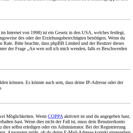
m Internet von 1998) ist ein Gesetz in den USA, welches festlegt,
ungsweise des oder der Erziehungsberechtigten benötigen. Wenn du
nd zu Rate. Bitte beachte, dass phpBB Limited und der Besitzer dieses
 unter der Frage „An wen soll ich mich wenden, falls es Beschwerden
elden können. Es könnte auch sein, dass deine IP-Adresse oder der
n.
 zwei Möglichkeiten. Wenn
COPPA
aktiviert ist und du angegeben hast,
rhalten hast. Wenn dies nicht der Fall ist, muss dein Benutzerkonto
 dies selbst erledigen oder ein Administrator. Bei der Registrierung
ungen. Ansonsten prüfe, ob du deine E-Mail-Adresse korrekt eingegeben