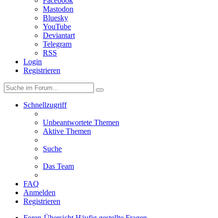
Facebook
Mastodon
Bluesky
YouTube
Deviantart
Telegram
RSS
Login
Registrieren
Schnellzugriff
Unbeantwortete Themen
Aktive Themen
Suche
Das Team
FAQ
Anmelden
Registrieren
Foren-Übersicht
Häufig gestellte Fragen