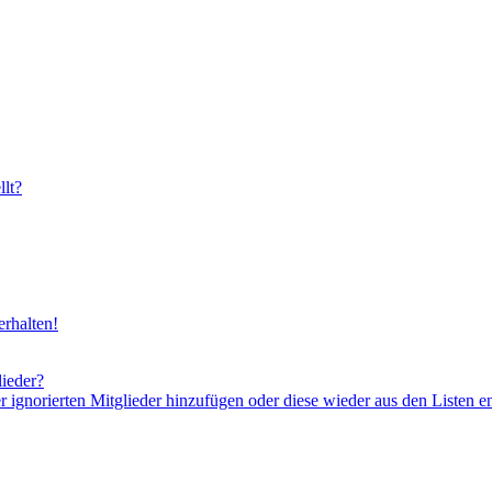
lt?
rhalten!
lieder?
er ignorierten Mitglieder hinzufügen oder diese wieder aus den Listen e