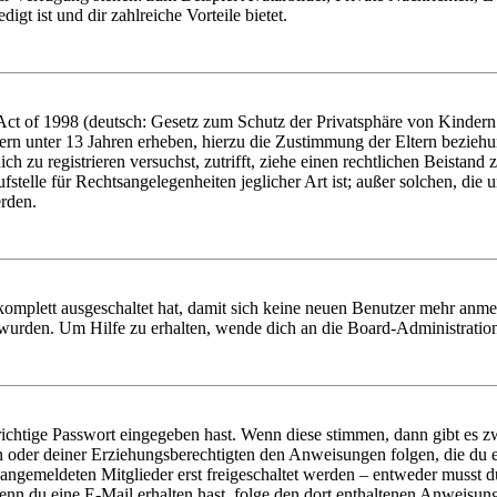
igt ist und dir zahlreiche Vorteile bietet.
t of 1998 (deutsch: Gesetz zum Schutz der Privatsphäre von Kindern i
ern unter 13 Jahren erheben, hierzu die Zustimmung der Eltern bezieh
dich zu registrieren versuchst, zutrifft, ziehe einen rechtlichen Beista
stelle für Rechtsangelegenheiten jeglicher Art ist; außer solchen, die
erden.
 komplett ausgeschaltet hat, damit sich keine neuen Benutzer mehr anm
 wurden. Um Hilfe zu erhalten, wende dich an die Board-Administratio
richtige Passwort eingegeben hast. Wenn diese stimmen, dann gibt es
ern oder deiner Erziehungsberechtigten den Anweisungen folgen, die du e
 angemeldeten Mitglieder erst freigeschaltet werden – entweder musst du
. Wenn du eine E-Mail erhalten hast, folge den dort enthaltenen Anweis