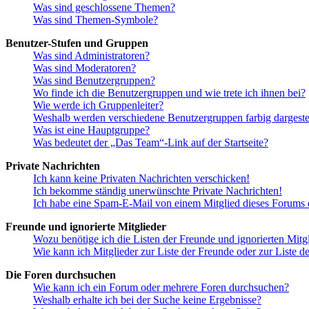
Was sind geschlossene Themen?
Was sind Themen-Symbole?
Benutzer-Stufen und Gruppen
Was sind Administratoren?
Was sind Moderatoren?
Was sind Benutzergruppen?
Wo finde ich die Benutzergruppen und wie trete ich ihnen bei?
Wie werde ich Gruppenleiter?
Weshalb werden verschiedene Benutzergruppen farbig dargestel
Was ist eine Hauptgruppe?
Was bedeutet der „Das Team“-Link auf der Startseite?
Private Nachrichten
Ich kann keine Privaten Nachrichten verschicken!
Ich bekomme ständig unerwünschte Private Nachrichten!
Ich habe eine Spam-E-Mail von einem Mitglied dieses Forums e
Freunde und ignorierte Mitglieder
Wozu benötige ich die Listen der Freunde und ignorierten Mitg
Wie kann ich Mitglieder zur Liste der Freunde oder zur Liste d
Die Foren durchsuchen
Wie kann ich ein Forum oder mehrere Foren durchsuchen?
Weshalb erhalte ich bei der Suche keine Ergebnisse?