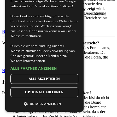
finanziell notwendige Werbung von Google
die Hauptgruppe dazu, deine Gruppenfarbe sowie den
zulässt und auf "alle akzeptieren" klickst!
Gruppenrang, der bei dir standardmäßig angezeigt wird,
festzulegen. Ein Administrator kann dir die Berechtigung
Diese Cookies sind wichtig, um u.a. die
geben, deine Hauptgruppe im persönlichen Bereich selbst
Benutzerfreundlichkeit unserer Webseite zu
festzulegen.
verbessern und die Werbung von Google
zuzulassen. Denn nur so können wir unsere
Nach oben
Webseite fortführen.
Was bedeutet der „Das Team“-Link auf der Startseite?
Durch die weitere Nutzung unserer
Auf dieser Seite findest du eine Auflistung des Forenteams,
Webseite stimmst du der Verwendung von
einschließlich der Administratoren, der Moderatoren. Du
Cookies gemäß unserer Richtlinie zu.
findest hier auch weitere Informationen wie die Foren, die
Weitere Informationen
diese im Einzelnen moderieren.
ALLE PARTNER ANZEIGEN
Nach oben
ALLE AKZEPTIEREN
Private Nachrichten
OPTIONALE ABLEHNEN
Ich kann keine Privaten Nachrichten verschicken!
Hierfür kann es drei Gründe geben: Entweder bist du nicht
registriert und / oder nicht angemeldet, oder die Board-
DETAILS ANZEIGEN
Administration hat Private Nachrichten für das komplette
Forum ausgeschaltet. Außerdem könnte es sein, dass der
Administrator dir das Recht, Private Nachrichten zu